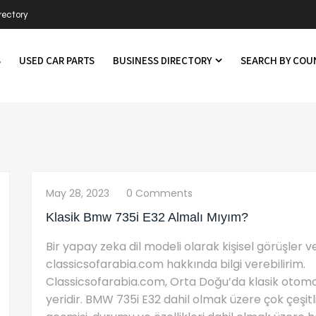
rectory
S
USED CAR PARTS
BUSINESS DIRECTORY
SEARCH BY CO
May 28, 2023
0 Comments
Klasik Bmw 735i E32 Almalı Mıyım?
Bir yapay zeka dil modeli olarak kişisel görüşler
classicsofarabia.com hakkında bilgi verebilirim.
Classicsofarabia.com, Orta Doğu’da klasik otomobi
yeridir. BMW 735i E32 dahil olmak üzere çok çeşitli