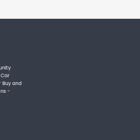
unity
 Car
r Buy and
ons -