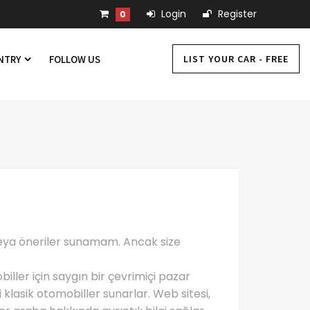
Login
Register
0
LIST YOUR CAR - FREE
UNTRY
FOLLOW US
 veya öneriler sunamam. Ancak size
ller için saygın bir çevrimiçi pazar
 klasik otomobiller sunarlar. Web sitesi,