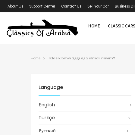
About Us
Support Center
Contact Us
Sell Your Car
Business Di
HOME
CLASSIC CAR
Home
Klasik bmw 735i e32 almalı mıyım?
Language
English
Türkçe
Русский