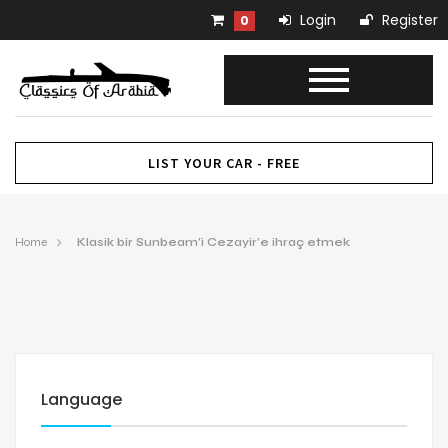
Login
Register
0
LIST YOUR CAR - FREE
Home
Klasik bir Sunbeam’i Cezayir’e ihraç etmek
Language