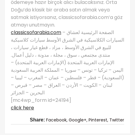
ödemeye hazır birçok alıcı bulacaksınız. Orta
Doğu’da klasik bir araba satın almak veya
satmak istiyorsanız, classicsofarabia.com’a göz
atmayı unutmayın.
classicsofarabia.com
– الصفحة الرئيسية لعشاق
السيارات الكلاسيكية في الشرق الأوسط سيارات كلاسيكية
للبيع في الشرق الأوسط ، مزاد ، قطع غيار سيارات ،
منتدى مجتمعي ، سوق ، مجلة ، مدونة ، دليل أعمال.
الإمارات العربية المتحدة (الإمارات العربية المتحدة) –
اليمن – تركيا – تونس – سوريا – المملكة العربية السعودية
(السعودية) – قطر – فلسطين – عمان – المغرب – ليبيا –
لبنان – الكويت – الأردن – العراق – مصر – قبرص –
البحرين – الجزائر
[mc4wp_form id=24194]
click here
Facebook,
Google+,
Pinterest,
Twitter
Share: