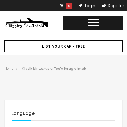
Login
Register
0
LIST YOUR CAR - FREE
Home
Klasik bir Lexus’u Fas’a ihraç etmek
Language