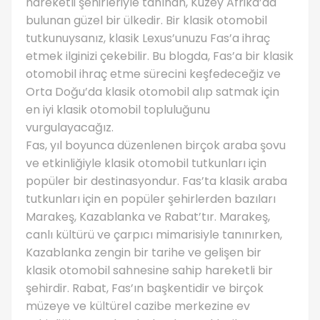
hareketli şehirleriyle tanınan, Kuzey Afrika’da
bulunan güzel bir ülkedir. Bir klasik otomobil
tutkunuysanız, klasik Lexus’unuzu Fas’a ihraç
etmek ilginizi çekebilir. Bu blogda, Fas’a bir klasik
otomobil ihraç etme sürecini keşfedeceğiz ve
Orta Doğu’da klasik otomobil alıp satmak için
en iyi klasik otomobil topluluğunu
vurgulayacağız.
Fas, yıl boyunca düzenlenen birçok araba şovu
ve etkinliğiyle klasik otomobil tutkunları için
popüler bir destinasyondur. Fas’ta klasik araba
tutkunları için en popüler şehirlerden bazıları
Marakeş, Kazablanka ve Rabat’tır. Marakeş,
canlı kültürü ve çarpıcı mimarisiyle tanınırken,
Kazablanka zengin bir tarihe ve gelişen bir
klasik otomobil sahnesine sahip hareketli bir
şehirdir. Rabat, Fas’ın başkentidir ve birçok
müzeye ve kültürel cazibe merkezine ev