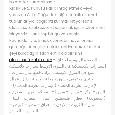
hizmetler sunmaktadır.
Klasik Lexus’unuzu Fas’a ihraç etmek veya
yalnızca Orta Doğu’daki diğer klasik otomobil
tutkunlarıyla bağlantı kurmak istiyorsanız,
classicsofarabia.com başlamak için mükemmel
bir yerdir. Canlı topluluğu ve zengin
kaynaklarıyla, klasik otomobil hayallerinizi
gerçeğe dönüştürmek için ihtiyacınız olan her
şeyi bulacağınızdan emin olabilirsiniz.
classicsofarabia.com
– الصفحة الرئيسية لعشاق
السيارات الكلاسيكية في الشرق الأوسط سيارات كلاسيكية
للبيع في الشرق الأوسط ، مزاد ، قطع غيار سيارات ،
منتدى مجتمعي ، سوق ، مجلة ، مدونة ، دليل أعمال.
الإمارات العربية المتحدة (الإمارات العربية المتحدة) –
اليمن – تركيا – تونس – سوريا – المملكة العربية السعودية
(السعودية) – قطر – فلسطين – عمان – المغرب – ليبيا –
لبنان – الكويت – الأردن – العراق – مصر – قبرص –
البحرين – الجزائر