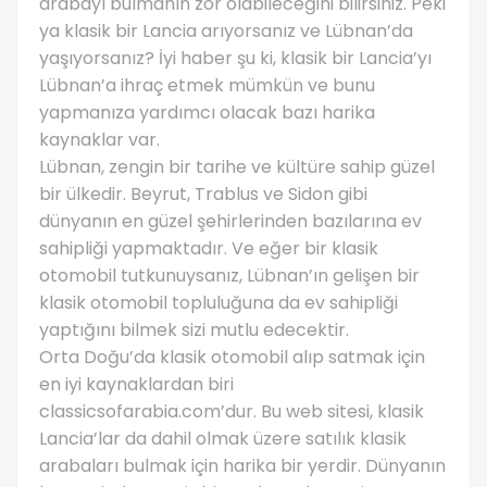
arabayı bulmanın zor olabileceğini bilirsiniz. Peki
ya klasik bir Lancia arıyorsanız ve Lübnan’da
yaşıyorsanız? İyi haber şu ki, klasik bir Lancia’yı
Lübnan’a ihraç etmek mümkün ve bunu
yapmanıza yardımcı olacak bazı harika
kaynaklar var.
Lübnan, zengin bir tarihe ve kültüre sahip güzel
bir ülkedir. Beyrut, Trablus ve Sidon gibi
dünyanın en güzel şehirlerinden bazılarına ev
sahipliği yapmaktadır. Ve eğer bir klasik
otomobil tutkunuysanız, Lübnan’ın gelişen bir
klasik otomobil topluluğuna da ev sahipliği
yaptığını bilmek sizi mutlu edecektir.
Orta Doğu’da klasik otomobil alıp satmak için
en iyi kaynaklardan biri
classicsofarabia.com’dur. Bu web sitesi, klasik
Lancia’lar da dahil olmak üzere satılık klasik
arabaları bulmak için harika bir yerdir. Dünyanın