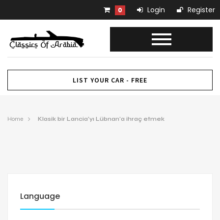
Login
Register
0
LIST YOUR CAR - FREE
Home
Klasik bir Lancia’yı Lübnan’a ihraç etmek
Language