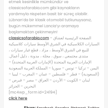
etmek kesinlikle mümkündür ve
classicsofarabia.com gibi kaynakların
yardımıyla nispeten basit bir süreç olabilir.
Lübnan’da bir klasik otomobil tutkunuysanız,
bugün mükemmel Lancia’yı aramaya
başlamaktan çekinmeyin!
classicsofarabia.com
– الصفحة الرئيسية لعشاق
السيارات الكلاسيكية في الشرق الأوسط سيارات كلاسيكية
للبيع في الشرق الأوسط ، مزاد ، قطع غيار سيارات ،
منتدى مجتمعي ، سوق ، مجلة ، مدونة ، دليل أعمال.
الإمارات العربية المتحدة (الإمارات العربية المتحدة) –
اليمن – تركيا – تونس – سوريا – المملكة العربية السعودية
(السعودية) – قطر – فلسطين – عمان – المغرب – ليبيا –
لبنان – الكويت – الأردن – العراق – مصر – قبرص –
البحرين – الجزائر
[mc4wp_form id=24194]
click here
Facebook,
Google+,
Pinterest,
Twitter
Share: