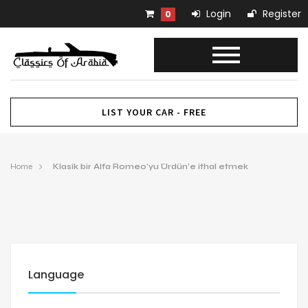
Login
Register
0
LIST YOUR CAR - FREE
Home
Klasik bir Alfa Romeo’yu Ürdün’e ithal etmek
Language