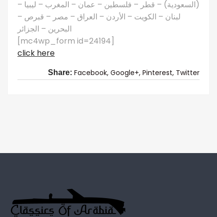
(السعودية) – قطر – فلسطين – عمان – المغرب – ليبيا –
لبنان – الكويت – الأردن – العراق – مصر – قبرص –
البحرين – الجزائر
[mc4wp_form id=24194]
click here
Facebook,
Google+,
Pinterest,
Twitter
Share: