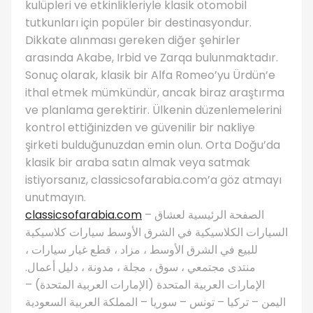
kulüpleri ve etkinlikleriyle klasik otomobil
tutkunları için popüler bir destinasyondur.
Dikkate alınması gereken diğer şehirler
arasında Akabe, Irbid ve Zarqa bulunmaktadır.
Sonuç olarak, klasik bir Alfa Romeo’yu Ürdün’e
ithal etmek mümkündür, ancak biraz araştırma
ve planlama gerektirir. Ülkenin düzenlemelerini
kontrol ettiğinizden ve güvenilir bir nakliye
şirketi bulduğunuzdan emin olun. Orta Doğu’da
klasik bir araba satın almak veya satmak
istiyorsanız, classicsofarabia.com’a göz atmayı
unutmayın.
classicsofarabia.com
– الصفحة الرئيسية لعشاق
السيارات الكلاسيكية في الشرق الأوسط سيارات كلاسيكية
للبيع في الشرق الأوسط ، مزاد ، قطع غيار سيارات ،
منتدى مجتمعي ، سوق ، مجلة ، مدونة ، دليل أعمال.
الإمارات العربية المتحدة (الإمارات العربية المتحدة) –
اليمن – تركيا – تونس – سوريا – المملكة العربية السعودية