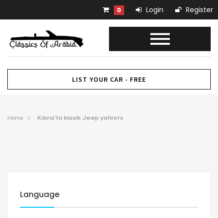
Login
Register
0
LIST YOUR CAR - FREE
Home
Kıbrıs’ta klasik Jeep yatırımı
Language