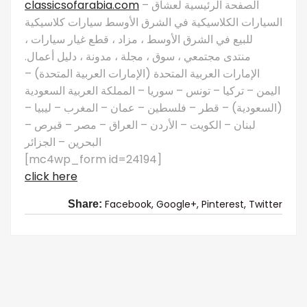
classicsofarabia.com
– الصفحة الرئيسية لعشاق
السيارات الكلاسيكية في الشرق الأوسط سيارات كلاسيكية
للبيع في الشرق الأوسط ، مزاد ، قطع غيار سيارات ،
منتدى مجتمعي ، سوق ، مجلة ، مدونة ، دليل أعمال.
الإمارات العربية المتحدة (الإمارات العربية المتحدة) –
اليمن – تركيا – تونس – سوريا – المملكة العربية السعودية
(السعودية) – قطر – فلسطين – عمان – المغرب – ليبيا –
لبنان – الكويت – الأردن – العراق – مصر – قبرص –
البحرين – الجزائر
[mc4wp_form id=24194]
click here
Facebook,
Google+,
Pinterest,
Twitter
Share: