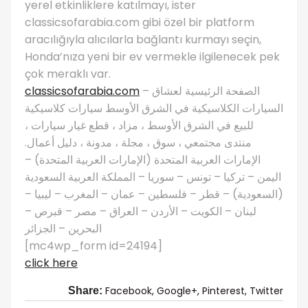
yerel etkinliklere katılmayı, ister
classicsofarabia.com gibi özel bir platform
aracılığıyla alıcılarla bağlantı kurmayı seçin,
Honda’nıza yeni bir ev vermekle ilgilenecek pek
çok meraklı var.
classicsofarabia.com
– الصفحة الرئيسية لعشاق
السيارات الكلاسيكية في الشرق الأوسط سيارات كلاسيكية
للبيع في الشرق الأوسط ، مزاد ، قطع غيار سيارات ،
منتدى مجتمعي ، سوق ، مجلة ، مدونة ، دليل أعمال.
الإمارات العربية المتحدة (الإمارات العربية المتحدة) –
اليمن – تركيا – تونس – سوريا – المملكة العربية السعودية
(السعودية) – قطر – فلسطين – عمان – المغرب – ليبيا –
لبنان – الكويت – الأردن – العراق – مصر – قبرص –
البحرين – الجزائر
[mc4wp_form id=24194]
click here
Facebook,
Google+,
Pinterest,
Twitter
Share: