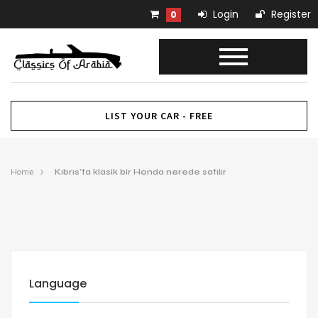
Login
Register
0
LIST YOUR CAR - FREE
Home
Kıbrıs’ta klasik bir Honda nerede satılır
Language