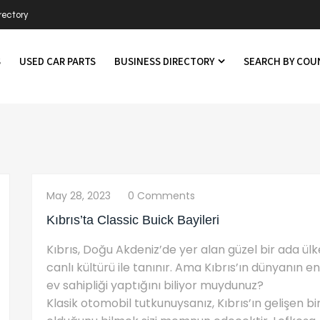
rectory
S
USED CAR PARTS
BUSINESS DIRECTORY
SEARCH BY CO
May 28, 2023
0 Comments
Kıbrıs’ta Classic Buick Bayileri
Kıbrıs, Doğu Akdeniz’de yer alan güzel bir ada ülkes
canlı kültürü ile tanınır. Ama Kıbrıs’ın dünyanın en
ev sahipliği yaptığını biliyor muydunuz?
Klasik otomobil tutkunuysanız, Kıbrıs’ın gelişen b