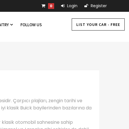
Login
Register
0
LIST YOUR CAR - FREE
UNTRY
FOLLOW US
idir. Çarpıcı plajları, zengin tarihi ve
 iyi klasik Buick bayilerinden bazılarına da
ir klasik otomobil sahnesine sahip