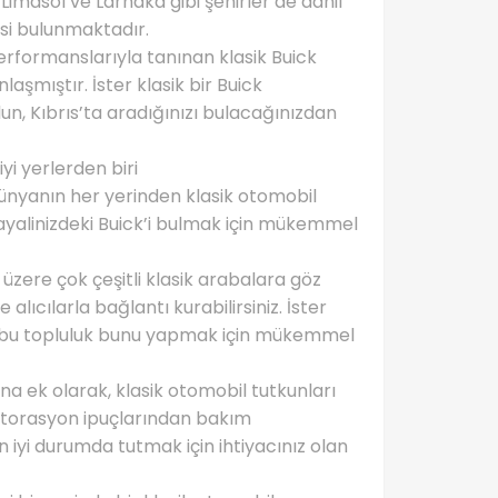
imasol ve Larnaka gibi şehirler de dahil
isi bulunmaktadır.
erformanslarıyla tanınan klasik Buick
şmıştır. İster klasik bir Buick
lun, Kıbrıs’ta aradığınızı bulacağınızdan
yi yerlerden biri
dünyanın her yerinden klasik otomobil
ayalinizdeki Buick’i bulmak için mükemmel
üzere çok çeşitli klasik arabalara göz
alıcılarla bağlantı kurabilirsiniz. İster
n, bu topluluk bunu yapmak için mükemmel
na ek olarak, klasik otomobil tutkunları
estorasyon ipuçlarından bakım
en iyi durumda tutmak için ihtiyacınız olan