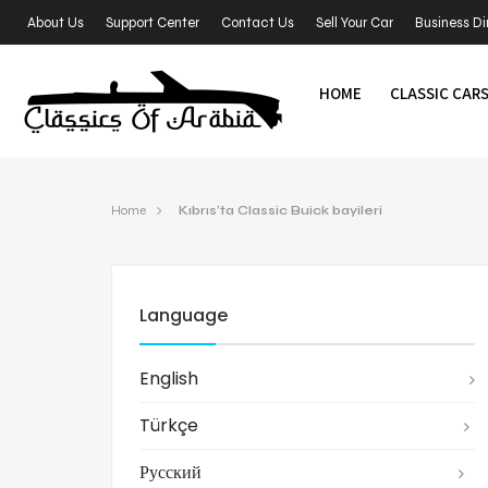
About Us
Support Center
Contact Us
Sell Your Car
Business Di
HOME
CLASSIC CAR
Home
Kıbrıs’ta Classic Buick bayileri
Language
English
Türkçe
Русский