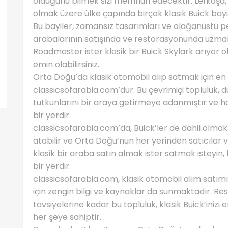
olduğunu bilmek sizi memnun edecektir. Lefkoşa, L
olmak üzere ülke çapında birçok klasik Buick bay
Bu bayiler, zamansız tasarımları ve olağanüstü p
arabalarının satışında ve restorasyonunda uzmanla
Roadmaster ister klasik bir Buick Skylark arıyor o
emin olabilirsiniz.
Orta Doğu’da klasik otomobil alıp satmak için en i
classicsofarabia.com’dur. Bu çevrimiçi topluluk, 
tutkunlarını bir araya getirmeye adanmıştır ve h
bir yerdir.
classicsofarabia.com’da, Buick’ler de dahil olmak 
atabilir ve Orta Doğu’nun her yerinden satıcılar ve 
klasik bir araba satın almak ister satmak isteyi
bir yerdir.
classicsofarabia.com, klasik otomobil alım satımı
için zengin bilgi ve kaynaklar da sunmaktadır. R
tavsiyelerine kadar bu topluluk, klasik Buick’inizi 
her şeye sahiptir.