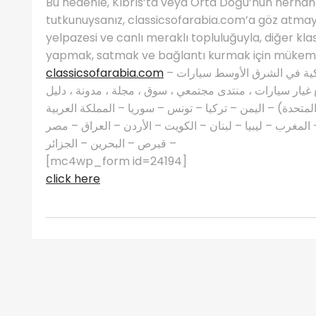
Bu nedenle, Kıbrıs’ta veya Orta Doğu’nun herhangi
tutkunuysanız, classicsofarabia.com’a göz atmay
yelpazesi ve canlı meraklı topluluğuyla, diğer klas
yapmak, satmak ve bağlantı kurmak için mükemme
classicsofarabia.com
– الصفحة الرئيسية لعشاق السيارات الكلاسيكية في الشرق الأوسط سيارات
غيار سيارات ، منتدى مجتمعي ، سوق ، مجلة ، مدونة ، دليل
 المتحدة) – اليمن – تركيا – تونس – سوريا – المملكة العربية
مغرب – ليبيا – لبنان – الكويت – الأردن – العراق – مصر
– قبرص – البحرين – الجزائر
[mc4wp_form id=24194]
click here