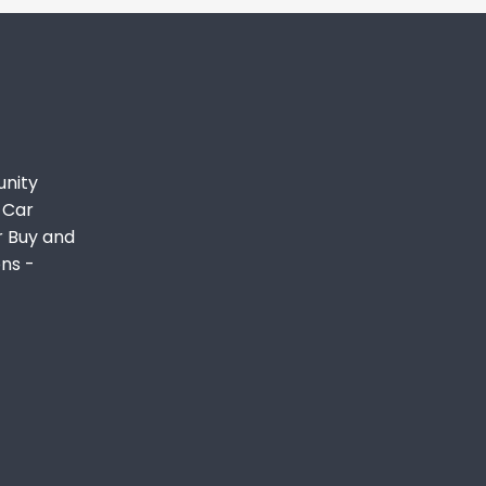
unity
 Car
r Buy and
ons -