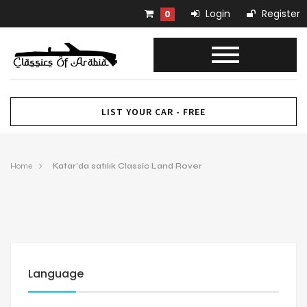
Login
Register
0
LIST YOUR CAR - FREE
Home
Katar’da satılık Classic Land Rover
Language