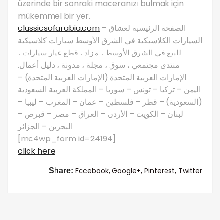
üzerinde bir sonraki maceranızı bulmak için
mükemmel bir yer.
classicsofarabia.com
– الصفحة الرئيسية لعشاق
السيارات الكلاسيكية في الشرق الأوسط سيارات كلاسيكية
للبيع في الشرق الأوسط ، مزاد ، قطع غيار سيارات ،
منتدى مجتمعي ، سوق ، مجلة ، مدونة ، دليل أعمال.
الإمارات العربية المتحدة (الإمارات العربية المتحدة) –
اليمن – تركيا – تونس – سوريا – المملكة العربية السعودية
(السعودية) – قطر – فلسطين – عمان – المغرب – ليبيا –
لبنان – الكويت – الأردن – العراق – مصر – قبرص –
البحرين – الجزائر
[mc4wp_form id=24194]
click here
Facebook,
Google+,
Pinterest,
Twitter
Share: