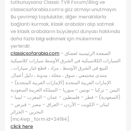
tutkunuysanız Classic TVR Forum/Blog ve
classicsofarabia.com’a göz atmayı unutmayın.
Bu çevrimiçi topluluklar, diğer meraklılarla
bağlantı kurmak, klasik arabaları alıp satmak
ve klasik arabaların büyüleyici dünyası hakkında
daha fazla bilgi edinmek için mükemmel
yerlerdir.
classicsofarabia.com
– الصفحة الرئيسية لعشاق
السيارات الكلاسيكية في الشرق الأوسط سيارات كلاسيكية
للبيع في الشرق الأوسط ، مزاد ، قطع غيار سيارات ،
منتدى مجتمعي ، سوق ، مجلة ، مدونة ، دليل أعمال.
الإمارات العربية المتحدة (الإمارات العربية المتحدة) –
اليمن – تركيا – تونس – سوريا – المملكة العربية السعودية
(السعودية) – قطر – فلسطين – عمان – المغرب – ليبيا –
لبنان – الكويت – الأردن – العراق – مصر – قبرص –
البحرين – الجزائر
[mc4wp_form id=24194]
click here