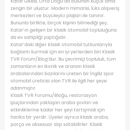
Katar ülkesi, Orta Doğu’da bulunan küçük ama
zengin bir ulustur. Modern mimarisi, lüks alışveriş
merkezleri ve büyüleyici plajları ile tanınır.
Bununla birlikte, birçok kişinin bilmediği şey,
Katar’ın gelişen bir klasik otomobil topluluğuna
da ev sahipliği yaptığıdır.
Katar’daki diğer klasik otomobil tutkunlarıyla
bağlantı kurmak için en iyi yerlerden biri Klasik
TVR Forum/Blog’dur. Bu çevrimiçi topluluk, tüm
zamanların en ikonik ve aranan klasik
arabalarından bazılarını üreten bir İngiliz spor
otomobil üreticisi olan TVR ile ilgili her şeye
adanmıştır.
Klasik TVR Forumu/Bloğu, restorasyon
ipuçlarından yaklaşan araba şovları ve
etkinliklerine kadar her şeyi tartışmak için
harika bir yerdir. Üyeler ayrıca klasik araba,
parça ve aksesuar alıp satabilirler. Klasik