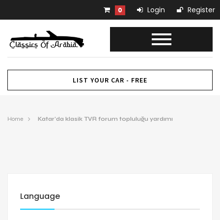
Login
Register
0
LIST YOUR CAR - FREE
Home
Katar’da klasik TVR forum topluluğu yardımı
Language