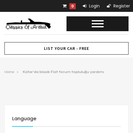
Login
Register
0
LIST YOUR CAR - FREE
Home
Katar’da klasik Fiat forum topluluğu yardımı
Language