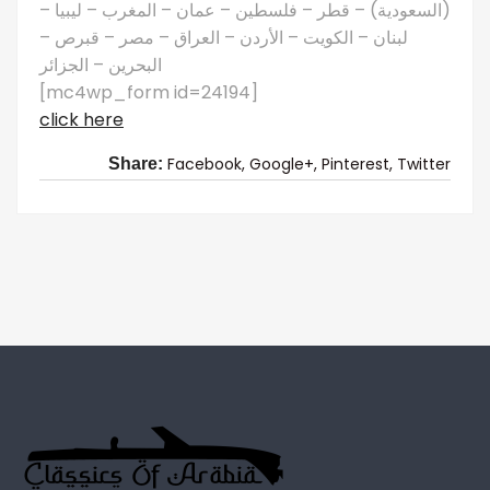
(السعودية) – قطر – فلسطين – عمان – المغرب – ليبيا –
لبنان – الكويت – الأردن – العراق – مصر – قبرص –
البحرين – الجزائر
[mc4wp_form id=24194]
click here
Facebook,
Google+,
Pinterest,
Twitter
Share: