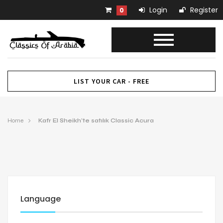
Login
Register
0
LIST YOUR CAR - FREE
Home
Kafr El Sheikh’te satılık Classic Acura
Language