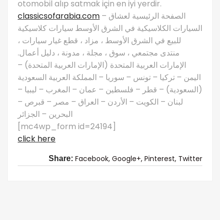
otomobil alıp satmak için en iyi yerdir.
classicsofarabia.com
– الصفحة الرئيسية لعشاق
السيارات الكلاسيكية في الشرق الأوسط سيارات كلاسيكية
للبيع في الشرق الأوسط ، مزاد ، قطع غيار سيارات ،
منتدى مجتمعي ، سوق ، مجلة ، مدونة ، دليل أعمال.
الإمارات العربية المتحدة (الإمارات العربية المتحدة) –
اليمن – تركيا – تونس – سوريا – المملكة العربية السعودية
(السعودية) – قطر – فلسطين – عمان – المغرب – ليبيا –
لبنان – الكويت – الأردن – العراق – مصر – قبرص –
البحرين – الجزائر
[mc4wp_form id=24194]
click here
Facebook,
Google+,
Pinterest,
Twitter
Share: