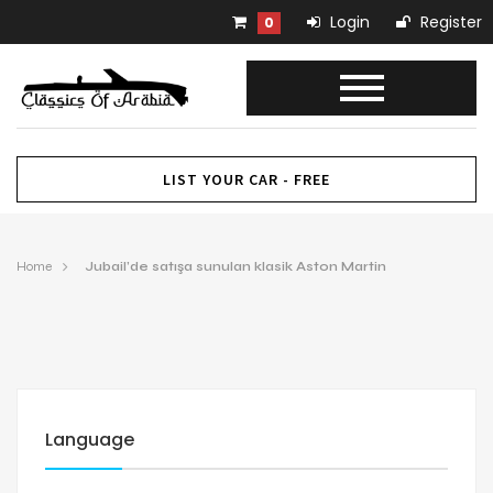
Login
Register
0
LIST YOUR CAR - FREE
Home
Jubail’de satışa sunulan klasik Aston Martin
Language