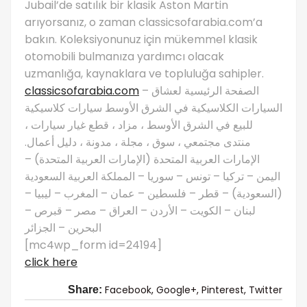
Jubail’de satılık bir klasik Aston Martin
arıyorsanız, o zaman classicsofarabia.com’a
bakın. Koleksiyonunuz için mükemmel klasik
otomobili bulmanıza yardımcı olacak
uzmanlığa, kaynaklara ve topluluğa sahipler.
classicsofarabia.com
– الصفحة الرئيسية لعشاق
السيارات الكلاسيكية في الشرق الأوسط سيارات كلاسيكية
للبيع في الشرق الأوسط ، مزاد ، قطع غيار سيارات ،
منتدى مجتمعي ، سوق ، مجلة ، مدونة ، دليل أعمال.
الإمارات العربية المتحدة (الإمارات العربية المتحدة) –
اليمن – تركيا – تونس – سوريا – المملكة العربية السعودية
(السعودية) – قطر – فلسطين – عمان – المغرب – ليبيا –
لبنان – الكويت – الأردن – العراق – مصر – قبرص –
البحرين – الجزائر
[mc4wp_form id=24194]
click here
Facebook,
Google+,
Pinterest,
Twitter
Share: