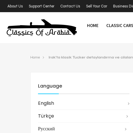
About Us
Support Center
Contact Us
Sell Your Car
Business Di
HOME
CLASSIC CAR
Home
Irak’ta klasik Tucker detaylandırma ve cilala
Language
English
Türkçe
Русский