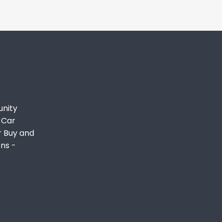
unity
 Car
r Buy and
ons -