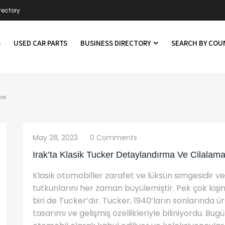
rectory
S
USED CAR PARTS
BUSINESS DIRECTORY
SEARCH BY CO
ma
May 28, 2023
0 Comments
Irak’ta Klasik Tucker Detaylandırma Ve Cilalam
Klasik otomobiller zarafet ve lüksün simgesidir v
tutkunlarını her zaman büyülemiştir. Pek çok kişi
biri de Tucker’dır. Tucker, 1940’ların sonlarında ü
tasarımı ve gelişmiş özellikleriyle biliniyordu. Bug