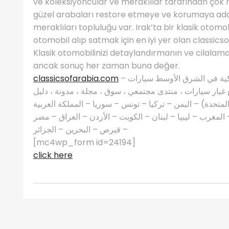
ve koleksiyoncular ve meraklılar tarafından çok r
güzel arabaları restore etmeye ve korumaya ada
meraklıları topluluğu var. Irak’ta bir klasik otom
otomobil alıp satmak için en iyi yer olan classi
Klasik otomobilinizi detaylandırmanın ve cilalam
ancak sonuç her zaman buna değer.
classicsofarabia.com
– الصفحة الرئيسية لعشاق السيارات الكلاسيكية في الشرق الأوسط سيارات
غيار سيارات ، منتدى مجتمعي ، سوق ، مجلة ، مدونة ، دليل
 المتحدة) – اليمن – تركيا – تونس – سوريا – المملكة العربية
مغرب – ليبيا – لبنان – الكويت – الأردن – العراق – مصر
– قبرص – البحرين – الجزائر
[mc4wp_form id=24194]
click here