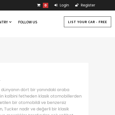
Login
Register
0
LIST YOUR CAR - FREE
UNTRY
FOLLOW US
a
e dünyanın dört bir yanındaki araba
nin kalbini fetheden klasik otomobillerden
retilen bir otomobildi ve benzersiz
ün, Tucker nadir ve değerli bir klasik