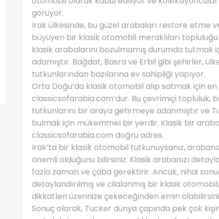
otomobil olarak kabul ediliyor ve koleksiyoncula
görüyor.
Irak ülkesinde, bu güzel arabaları restore etme 
büyüyen bir klasik otomobil meraklıları topluluğu 
klasik arabalarını bozulmamış durumda tutmak i
adamıştır. Bağdat, Basra ve Erbil gibi şehirler, ül
tutkunlarından bazılarına ev sahipliği yapıyor.
Orta Doğu’da klasik otomobil alıp satmak için en i
classicsofarabia.com’dur. Bu çevrimiçi topluluk, 
tutkunlarını bir araya getirmeye adanmıştır ve Tuc
bulmak için mükemmel bir yerdir. Klasik bir arab
classicsofarabia.com doğru adres.
Irak’ta bir klasik otomobil tutkunuysanız, araban
önemli olduğunu bilirsiniz. Klasik arabanızı detayl
fazla zaman ve çaba gerektirir. Ancak, nihai son
detaylandırılmış ve cilalanmış bir klasik otomobil, 
dikkatleri üzerinize çekeceğinden emin olabilirsini
Sonuç olarak, Tucker dünya çapında pek çok kişini