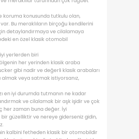
r ve meraklılar tarafından çok rağbet
ve koruma konusunda tutkulu olan,
var. Bu meraklıların birçoğu kendilerini
çin detaylandırmaya ve cilalamaya
kedeki en özel klasik otomobil
yi yerlerden biri
bölgenin her yerinden klasik araba
ker gibi nadir ve değerli klasik arabaları
a almak veya satmak istiyorsanız,
ızı en iyi durumda tutmanın ne kadar
andırmak ve cilalamak bir aşk işidir ve çok
uç her zaman buna değer. İyi
bir güzelliktir ve nereye giderseniz gidin,
z.
n kalbini fetheden klasik bir otomobildir