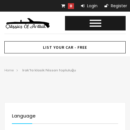
Login
Register
0
LIST YOUR CAR - FREE
Home
Irak’ta klasik Nissan topluluğu
Language