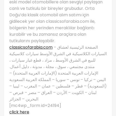
eski model otomobillere olan sevgiyi paylaşan
canlı ve tutkulu bir bireyler grubudur. Orta
Doğu’da klasik otomobil alım satımı için
gidilecek yer olan classicsofarabia.com ile,
bölgenin her yerinden meraklılar bağlantı
kurabilir ve bu zamansız araçlara olan
tutkularını paylaşabilir.
classicsofarabia.com
– الصفحة الرئيسية لعشاق
السيارات الكلاسيكية في الشرق الأوسط سيارات كلاسيكية
للبيع في الشرق الأوسط ، مزاد ، قطع غيار سيارات ،
منتدى مجتمعي ، سوق ، مجلة ، مدونة ، دليل أعمال.
الإمارات العربية المتحدة (الإمارات العربية المتحدة) –
اليمن – تركيا – تونس – سوريا – المملكة العربية السعودية
(السعودية) – قطر – فلسطين – عمان – المغرب – ليبيا –
لبنان – الكويت – الأردن – العراق – مصر – قبرص –
البحرين – الجزائر
[mc4wp_form id=24194]
click here