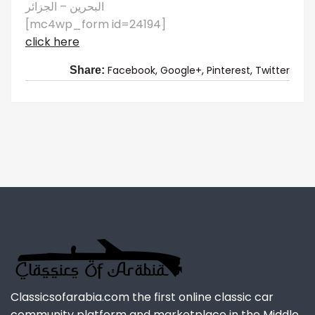
البحرين – الجزائر
[mc4wp_form id=24194]
click here
Facebook,
Google+,
Pinterest,
Twitter
Share:
Classicsofarabia.com the first online classic car
community platform and marketplace in the Middle