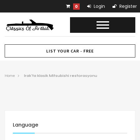
Login
Register
0
LIST YOUR CAR - FREE
Home
Irak’ta klasik Mitsubishi restorasyonu
Language