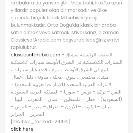
arabalara da yansımıştır. Mitsubishi, Irak’ta uzun
yıllardır popüler olan bir markadır ve ülke
çapında birçok klasik Mitsubishi garajı
bulunmaktadır. Orta Doğu’da klasik bir araba
satın almak veya satmak istiyorsanız, o zaman
ClassicsofArabia.com başvurabileceğiniz en iyi
topluluktur.
classicsofarabia.com
– الصفحة الرئيسية لعشاق
السيارات الكلاسيكية في الشرق الأوسط سيارات كلاسيكية
للبيع في الشرق الأوسط ، مزاد ، قطع غيار سيارات ،
منتدى مجتمعي ، سوق ، مجلة ، مدونة ، دليل أعمال.
الإمارات العربية المتحدة (الإمارات العربية المتحدة) –
اليمن – تركيا – تونس – سوريا – المملكة العربية السعودية
(السعودية) – قطر – فلسطين – عمان – المغرب – ليبيا –
لبنان – الكويت – الأردن – العراق – مصر – قبرص –
البحرين – الجزائر
[mc4wp_form id=24194]
click here