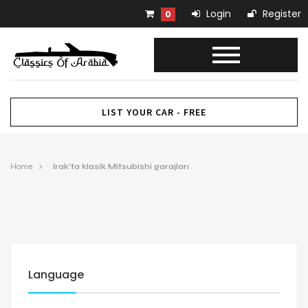
Login
Register
0
LIST YOUR CAR - FREE
Home
Irak’ta klasik Mitsubishi garajları
Language