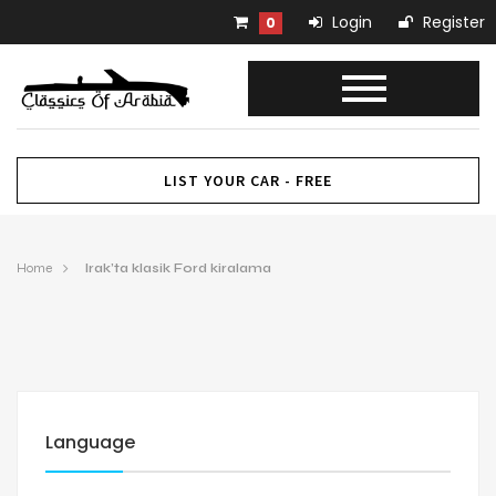
Login
Register
0
LIST YOUR CAR - FREE
Home
Irak’ta klasik Ford kiralama
Language