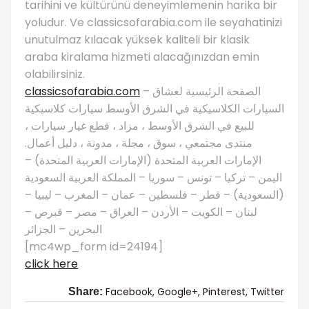
tarihini ve kültürünü deneyimlemenin harika bir
yoludur. Ve classicsofarabia.com ile seyahatinizi
unutulmaz kılacak yüksek kaliteli bir klasik
araba kiralama hizmeti alacağınızdan emin
olabilirsiniz.
classicsofarabia.com
– الصفحة الرئيسية لعشاق
السيارات الكلاسيكية في الشرق الأوسط سيارات كلاسيكية
للبيع في الشرق الأوسط ، مزاد ، قطع غيار سيارات ،
منتدى مجتمعي ، سوق ، مجلة ، مدونة ، دليل أعمال.
الإمارات العربية المتحدة (الإمارات العربية المتحدة) –
اليمن – تركيا – تونس – سوريا – المملكة العربية السعودية
(السعودية) – قطر – فلسطين – عمان – المغرب – ليبيا –
لبنان – الكويت – الأردن – العراق – مصر – قبرص –
البحرين – الجزائر
[mc4wp_form id=24194]
click here
Facebook,
Google+,
Pinterest,
Twitter
Share: