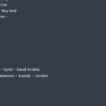
 Car
r Buy and
ons -
- Syria - Saudi Arabia
Lebenon - Kuwait - Jordan