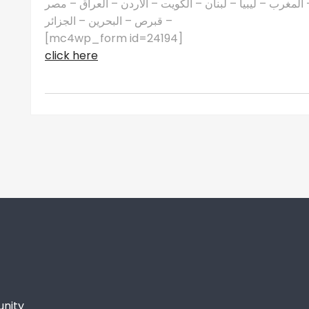
مغرب – ليبيا – لبنان – الكويت – الأردن – العراق – مصر
– قبرص – البحرين – الجزائر
[mc4wp_form id=24194]
click here
unity