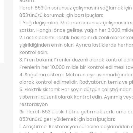
Bakım
Horch 853’ün sorunsuz çalışmasını sağlamak için d
853’ünüzü korumak için bazı ipuçları:
1. Yağ değişimleri: Motorun sorunsuz çalışmasını 
şarttır. Hangisi önce gelirse, yağın her 3.000 milde
2. Lastik bakımı: Lastik basıncını düzenli olarak ko
şişirildiğinden emin olun. Ayrıca lastiklerde herh
kontrol edin.
3. Fren bakımı: Frenler düzenli olarak kontrol edilm
Frenlerin her 10.000 milde bir kontrol edilmesi tavs
4. Soğutma sistemi: Motorun aşırı ısınmadığından
olarak kontrol edilmelidir. Radyatörün temiz ve p
5. Elektrik sistemi: Her şeyin düzgün çalıştığında
sistemini düzenli olarak kontrol edin. Aşınmış veya 
restorasyon
Bir Horch 853’ü eski haline getirmek zorlu ama ödül
853’ünüzü geri yüklemek için bazı ipuçları:
1. Araştırma: Restorasyon sürecine başlamadan 