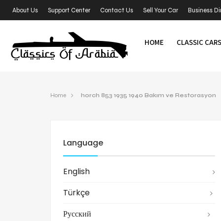
About Us
Support Center
Contact Us
Sell Your Car
Business Di
HOME
CLASSIC CAR
Home
horch 853 1935 1940 Bakım ve Restorasyon
Language
English
Türkçe
Русский