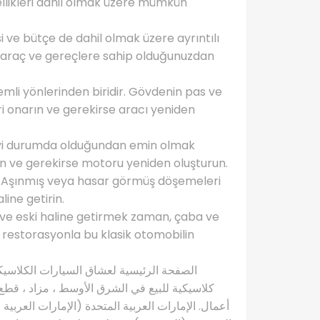
özellikleri dahil olmak üzere mümkün
i ve bütçe de dahil olmak üzere ayrıntılı
 araç ve gereçlere sahip olduğunuzdan
mli yönlerinden biridir. Gövdenin pas ve
ri onarın ve gerekirse aracı yeniden
 iyi durumda olduğundan emin olmak
rin ve gerekirse motoru yeniden oluşturun.
ir. Aşınmış veya hasar görmüş döşemeleri
line getirin.
ve eski haline getirmek zaman, çaba ve
e restorasyonla bu klasik otomobilin
كلاسيكية للبيع في الشرق الأوسط ، مزاد ، قطع 
أعمال. الإمارات العربية المتحدة (الإمارات العربية