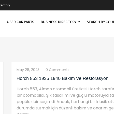
rectory
S
USED CAR PARTS
BUSINESS DIRECTORY
SEARCH BY CO
May 28, 2023
0 Comments
Horch 853 1935 1940 Bakım Ve Restorasyon
Horch 853, Alman otomobil üreticisi Horch tarafın
bir otomobildi. Şık tasarımı ve güçlü motoruyla t
popüler bir seçimdi. Ancak, herhangi bir klasik ot
durumda tutmak için düzenli bakım ve onarım gere