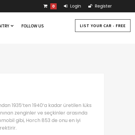
Login
Register
0
LIST YOUR CAR - FREE
UNTRY
FOLLOW US
dan 1935’ten 1940’a kadar üretilen lüks
anınan zenginler ve seçkinler arasında
omobil gibi, Horch 853 de onu en iyi
ktirir.