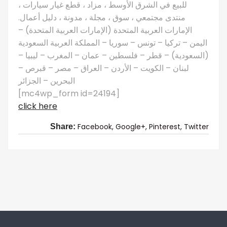
للبيع في الشرق الأوسط ، مزاد ، قطع غيار سيارات ،
منتدى مجتمعي ، سوق ، مجلة ، مدونة ، دليل أعمال.
الإمارات العربية المتحدة (الإمارات العربية المتحدة) –
اليمن – تركيا – تونس – سوريا – المملكة العربية السعودية
(السعودية) – قطر – فلسطين – عمان – المغرب – ليبيا –
لبنان – الكويت – الأردن – العراق – مصر – قبرص –
البحرين – الجزائر
[mc4wp_form id=24194]
click here
Facebook,
Google+,
Pinterest,
Twitter
Share: