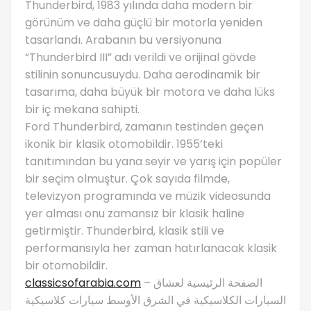
Thunderbird, 1983 yılında daha modern bir
görünüm ve daha güçlü bir motorla yeniden
tasarlandı. Arabanın bu versiyonuna
“Thunderbird III” adı verildi ve orijinal gövde
stilinin sonuncusuydu. Daha aerodinamik bir
tasarıma, daha büyük bir motora ve daha lüks
bir iç mekana sahipti.
Ford Thunderbird, zamanın testinden geçen
ikonik bir klasik otomobildir. 1955’teki
tanıtımından bu yana seyir ve yarış için popüler
bir seçim olmuştur. Çok sayıda filmde,
televizyon programında ve müzik videosunda
yer alması onu zamansız bir klasik haline
getirmiştir. Thunderbird, klasik stili ve
performansıyla her zaman hatırlanacak klasik
bir otomobildir.
classicsofarabia.com
– الصفحة الرئيسية لعشاق
السيارات الكلاسيكية في الشرق الأوسط سيارات كلاسيكية