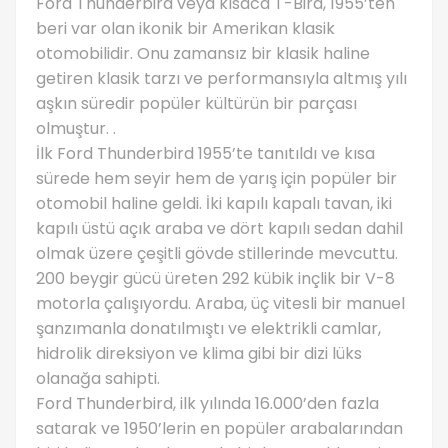
Ford Thunderbird veya kısaca T-Bird, 1955’ten
beri var olan ikonik bir Amerikan klasik
otomobilidir. Onu zamansız bir klasik haline
getiren klasik tarzı ve performansıyla altmış yılı
aşkın süredir popüler kültürün bir parçası
olmuştur. .
İlk Ford Thunderbird 1955’te tanıtıldı ve kısa
sürede hem seyir hem de yarış için popüler bir
otomobil haline geldi. İki kapılı kapalı tavan, iki
kapılı üstü açık araba ve dört kapılı sedan dahil
olmak üzere çeşitli gövde stillerinde mevcuttu.
200 beygir gücü üreten 292 kübik inçlik bir V-8
motorla çalışıyordu. Araba, üç vitesli bir manuel
şanzımanla donatılmıştı ve elektrikli camlar,
hidrolik direksiyon ve klima gibi bir dizi lüks
olanağa sahipti.
Ford Thunderbird, ilk yılında 16.000’den fazla
satarak ve 1950’lerin en popüler arabalarından