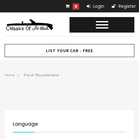
Login
Register
0
LIST YOUR CAR - FREE
Home
Ford-Thunderbird
Language