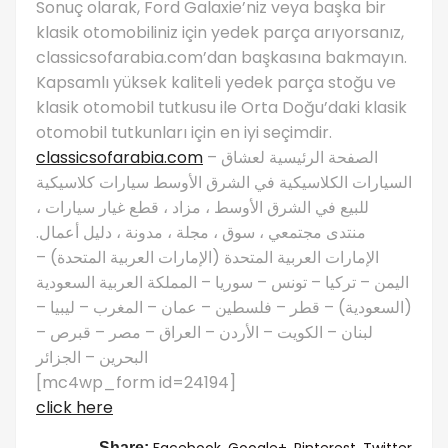
Sonuç olarak, Ford Galaxie’niz veya başka bir
klasik otomobiliniz için yedek parça arıyorsanız,
classicsofarabia.com’dan başkasına bakmayın.
Kapsamlı yüksek kaliteli yedek parça stoğu ve
klasik otomobil tutkusu ile Orta Doğu’daki klasik
otomobil tutkunları için en iyi seçimdir.
classicsofarabia.com
– الصفحة الرئيسية لعشاق
السيارات الكلاسيكية في الشرق الأوسط سيارات كلاسيكية
للبيع في الشرق الأوسط ، مزاد ، قطع غيار سيارات ،
منتدى مجتمعي ، سوق ، مجلة ، مدونة ، دليل أعمال.
الإمارات العربية المتحدة (الإمارات العربية المتحدة) –
اليمن – تركيا – تونس – سوريا – المملكة العربية السعودية
(السعودية) – قطر – فلسطين – عمان – المغرب – ليبيا –
لبنان – الكويت – الأردن – العراق – مصر – قبرص –
البحرين – الجزائر
[mc4wp_form id=24194]
click here
Facebook,
Google+,
Pinterest,
Twitter
Share: