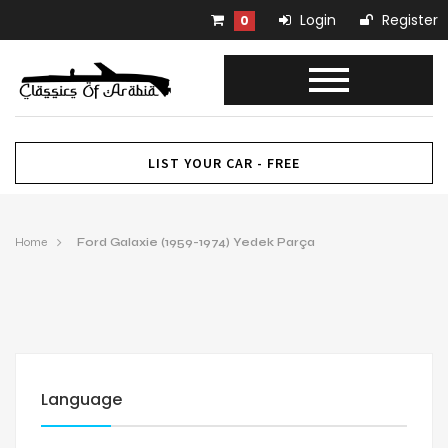
Login
Register
0
LIST YOUR CAR - FREE
Home
Ford Galaxie (1959-1974) Yedek Parça
Language