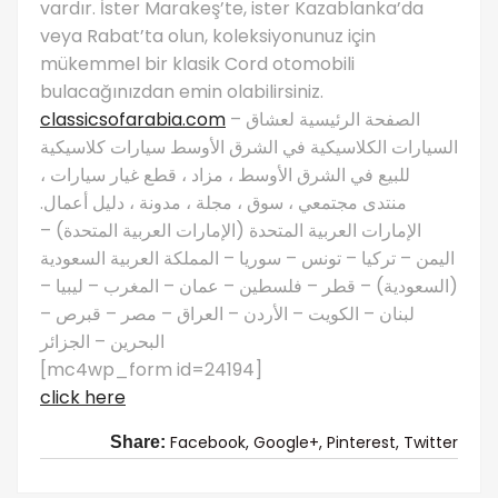
vardır. İster Marakeş’te, ister Kazablanka’da
veya Rabat’ta olun, koleksiyonunuz için
mükemmel bir klasik Cord otomobili
bulacağınızdan emin olabilirsiniz.
classicsofarabia.com
– الصفحة الرئيسية لعشاق
السيارات الكلاسيكية في الشرق الأوسط سيارات كلاسيكية
للبيع في الشرق الأوسط ، مزاد ، قطع غيار سيارات ،
منتدى مجتمعي ، سوق ، مجلة ، مدونة ، دليل أعمال.
الإمارات العربية المتحدة (الإمارات العربية المتحدة) –
اليمن – تركيا – تونس – سوريا – المملكة العربية السعودية
(السعودية) – قطر – فلسطين – عمان – المغرب – ليبيا –
لبنان – الكويت – الأردن – العراق – مصر – قبرص –
البحرين – الجزائر
[mc4wp_form id=24194]
click here
Facebook,
Google+,
Pinterest,
Twitter
Share: