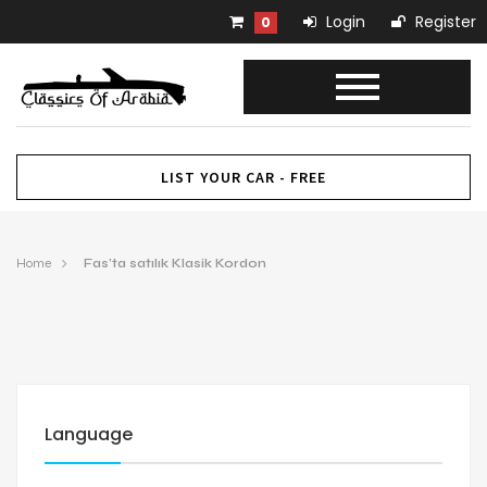
Login
Register
0
LIST YOUR CAR - FREE
Home
Fas’ta satılık Klasik Kordon
Language