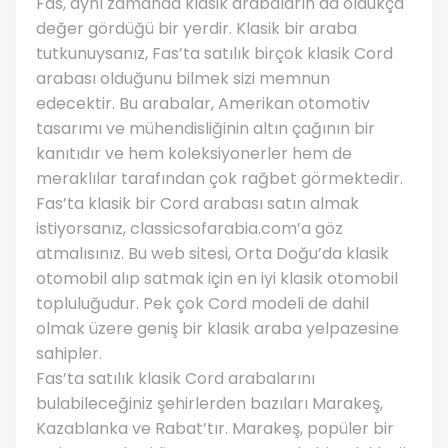
Fas, aynı zamanda klasik arabaların da oldukça
değer gördüğü bir yerdir. Klasik bir araba
tutkunuysanız, Fas’ta satılık birçok klasik Cord
arabası olduğunu bilmek sizi memnun
edecektir. Bu arabalar, Amerikan otomotiv
tasarımı ve mühendisliğinin altın çağının bir
kanıtıdır ve hem koleksiyonerler hem de
meraklılar tarafından çok rağbet görmektedir.
Fas’ta klasik bir Cord arabası satın almak
istiyorsanız, classicsofarabia.com’a göz
atmalısınız. Bu web sitesi, Orta Doğu’da klasik
otomobil alıp satmak için en iyi klasik otomobil
topluluğudur. Pek çok Cord modeli de dahil
olmak üzere geniş bir klasik araba yelpazesine
sahipler.
Fas’ta satılık klasik Cord arabalarını
bulabileceğiniz şehirlerden bazıları Marakeş,
Kazablanka ve Rabat’tır. Marakeş, popüler bir