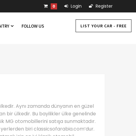
Login
Register
0
LIST YOUR CAR - FREE
UNTRY
FOLLOW US
r ülkedir. Aynı zamanda dünyanın en güzel
n bir ülkedir. Bu bayilikler ülke genelinde
asik MG otomobillerini satışa sunmaktadır.
i yerlerden biri classicsofarabia.com’dur.