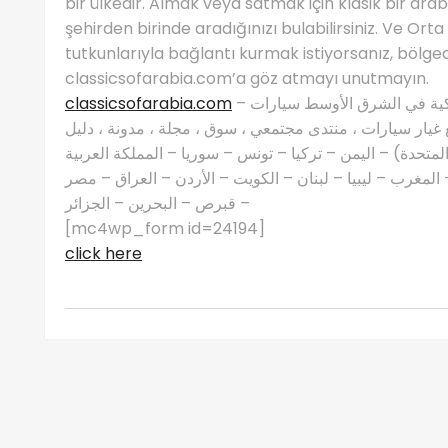
bir ülkedir. Almak veya satmak için klasik bir ara
şehirden birinde aradığınızı bulabilirsiniz. Ve Ort
tutkunlarıyla bağlantı kurmak istiyorsanız, bölged
classicsofarabia.com’a göz atmayı unutmayın.
classicsofarabia.com
– الصفحة الرئيسية لعشاق السيارات الكلاسيكية في الشرق الأوسط سيارات
غيار سيارات ، منتدى مجتمعي ، سوق ، مجلة ، مدونة ، دليل
 المتحدة) – اليمن – تركيا – تونس – سوريا – المملكة العربية
مغرب – ليبيا – لبنان – الكويت – الأردن – العراق – مصر
– قبرص – البحرين – الجزائر
[mc4wp_form id=24194]
click here