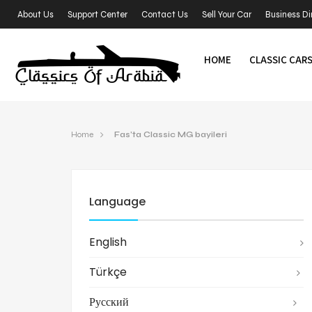
About Us
Support Center
Contact Us
Sell Your Car
Business Di
HOME
CLASSIC CAR
Home
Fas’ta Classic MG bayileri
Language
English
Türkçe
Русский