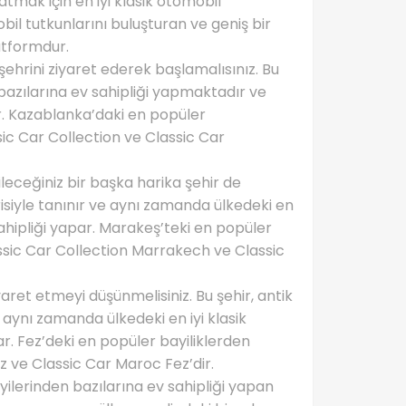
atmak için en iyi klasik otomobil
il tutkunlarını buluşturan ve geniş bir
atformdur.
şehrini ziyaret ederek başlamalısınız. Bu
n bazılarına ev sahipliği yapmaktadır ve
ir. Kazablanka’daki en popüler
sic Car Collection ve Classic Car
ileceğiniz bir başka harika şehir de
risiyle tanınır ve aynı zamanda ülkedeki en
sahipliği yapar. Marakeş’teki en popüler
assic Car Collection Marrakech ve Classic
yaret etmeyi düşünmelisiniz. Bu şehir, antik
aynı zamanda ülkedeki en iyi klasik
ar. Fez’deki en popüler bayiliklerden
ez ve Classic Car Maroc Fez’dir.
ilerinden bazılarına ev sahipliği yapan