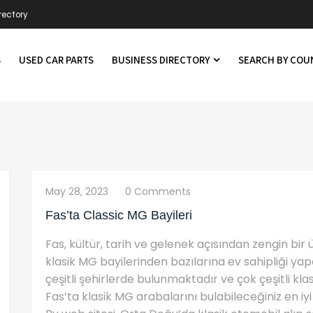
rectory
S
USED CAR PARTS
BUSINESS DIRECTORY
SEARCH BY CO
May 28, 2023
0 Comments
Fas’ta Classic MG Bayileri
Fas, kültür, tarih ve gelenek açısından zengin bi
klasik MG bayilerinden bazılarına ev sahipliği yapa
çeşitli şehirlerde bulunmaktadır ve çok çeşitli kl
Fas’ta klasik MG arabalarını bulabileceğiniz en iy