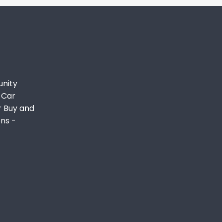
unity
 Car
r Buy and
ons -