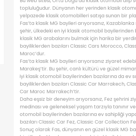
Bu web sitesi, Orta Doğu’da klasik otomobil alıp s
topluluğudur. Dünyanın her yerinden klasik otomob
yelpazede klasik otomobilleri satışa sunan bir pl
Fas’ta klasik MG bayileri arıyorsanız, Kazablanka 
şehir, ülkedeki en iyi klasik otomobil bayilerinde
klasik MG arabalarını bulmak için harika bir yerd
bayiliklerden bazıları Classic Cars Morocco, Clas
Maroc’dur.
Fas’ta klasik MG bayileri arıyorsanız ziyaret edeb
Marakeş’tir. Bu şehir, canlı kültürü ve güzel mima
iyi klasik otomobil bayilerinden bazılarına da ev 
bayiliklerden bazıları Classic Car Marrakech, Cl
Car Maroc Marrakech’tir.
Daha eşsiz bir deneyim arıyorsanız, Fez şehrini zi
medinası ve geleneksel yaşam tarzıyla tanınır ve 
otomobil bayilerinden bazılarına ev sahipliği yap
bazıları Classic Car Fez, Classic Car Collection F
Sonuç olarak Fas, dünyanın en güzel klasik MG bay