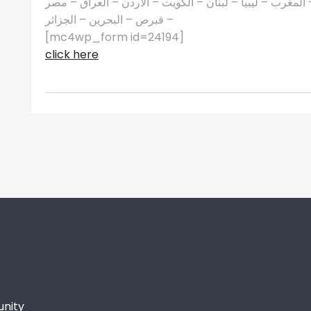
مغرب – ليبيا – لبنان – الكويت – الأردن – العراق – مصر
– قبرص – البحرين – الجزائر
[mc4wp_form id=24194]
click here
unity