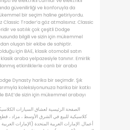
ipti ve elektrikli camlar ve elektrikli
manda güvenilirliği ve konforuyla da
mükemmel bir seçim haline getiriyordu.
 Classic Trader’a göz atmalısınız. Classic
idir ve satılık çok çeşitli Dodge
nusunda bilgili ve sizin için mükemmel
an oluşan bir ekibe de sahiptir.
lduğu için BAE, klasik otomobil satın
 klasik araba yelpazesiyle tanınır. Emirlik
anmış etkinliklerle canlı bir araba
Dodge Dynasty harika bir seçimdir. Şık
arımıyla koleksiyonunuza harika bir katkı
 ile BAE’de sizin için mükemmel arabayı
كلاسيكية للبيع في الشرق الأوسط ، مزاد ، قطع 
أعمال. الإمارات العربية المتحدة (الإمارات العربية