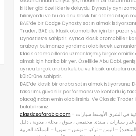
sedanlarından biriydi. Şık, modern bir tasarıma sah
kilitler gibi özelliklerle doluydu. Dynasty aynı za
biliniyordu ve bu da onu klasik bir otomobil için 
BAE’de bir Dodge Dynasty satın almak istiyorsanız
Trader, BAE’de klasik otomobiller için bir pazar yer
Dynasties’e sahiptir. Ayrıca klasik otomobiller ko
arabayı bulmanıza yardımcı olabilecek uzmanlard
Klasik otomobillerde uzmanlaşmış birçok emirlik o
almak için harika bir yer. Özellikle Abu Dabi, geniş
ayrıca birçok araba kulübü ve klasik arabalara ad
kültürüne sahiptir.
BAE’de klasik bir araba satın almak istiyorsanız 
tasarımı, güvenilir performansı ve konforlu iç tas
olacağından emin olabilirsiniz. Ve Classic Trader
bulabilirsiniz.
classicsofarabia.com
– الصفحة الرئيسية لعشاق السيارات الكلاسيكية في الشرق الأوسط سيارات
غيار سيارات ، منتدى مجتمعي ، سوق ، مجلة ، مدونة ، دليل
 المتحدة) – اليمن – تركيا – تونس – سوريا – المملكة العربية