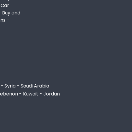
 Car
r Buy and
ons -
- Syria - Saudi Arabia
Lebenon - Kuwait - Jordan