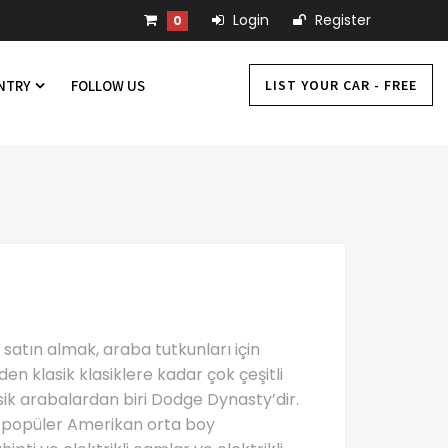
Login
Register
0
LIST YOUR CAR - FREE
UNTRY
FOLLOW US
a satın almak, araba tutkunları için
en klasik klasiklere kadar çok çeşitli
asik arabalardan biri Dodge Dynasty’dir.
n popüler Amerikan orta boy