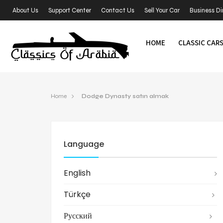
About Us
Support Center
Contact Us
Sell Your Car
Business Di
HOME
CLASSIC CAR
Home
Dodge Dynasty satın almak
Language
English
Türkçe
Русский