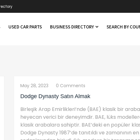
rectory
S
USED CAR PARTS
BUSINESS DIRECTORY
SEARCH BY CO
May 28, 2023
0 Comments
Dodge Dynasty Satın Almak
Birleşik Arap Emirlikleri’nde (BAE) klasik bir arab
heyecan verici bir deneyimdir. BAE, lüks modellerd
klasik arabalara sahiptir. BAE’deki en popüler kl
Dodge Dynasty 1987’de tanıtıldı ve zamanının e