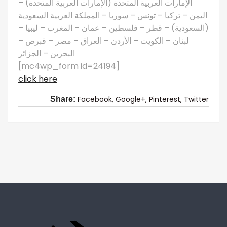
الإمارات العربية المتحدة (الإمارات العربية المتحدة) –
اليمن – تركيا – تونس – سوريا – المملكة العربية السعودية
(السعودية) – قطر – فلسطين – عمان – المغرب – ليبيا –
لبنان – الكويت – الأردن – العراق – مصر – قبرص –
البحرين – الجزائر
[mc4wp_form id=24194]
click here
Facebook,
Google+,
Pinterest,
Twitter
Share: