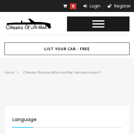
Login
Register
0
LIST YOUR CAR - FREE
Home
Classic Suzuki Alto Hustle’ı almalı mıyım?
Language