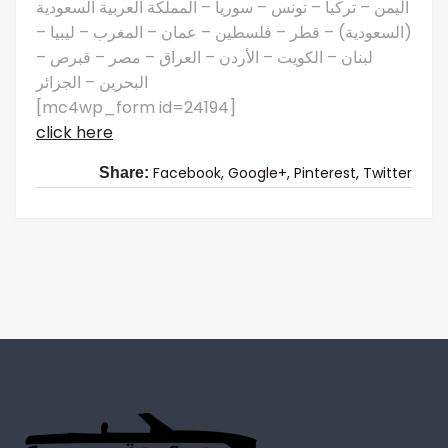
اليمن – تركيا – تونس – سوريا – المملكة العربية السعودية
(السعودية) – قطر – فلسطين – عمان – المغرب – ليبيا –
لبنان – الكويت – الأردن – العراق – مصر – قبرص –
البحرين – الجزائر
[mc4wp_form id=24194]
click here
Facebook,
Google+,
Pinterest,
Twitter
Share: