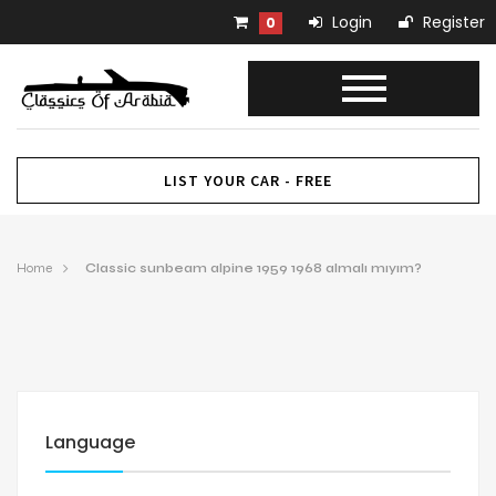
Login
Register
0
LIST YOUR CAR - FREE
Home
Classic sunbeam alpine 1959 1968 almalı mıyım?
Language