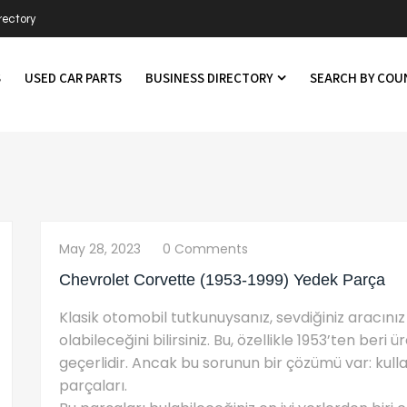
rectory
S
USED CAR PARTS
BUSINESS DIRECTORY
SEARCH BY CO
May 28, 2023
0 Comments
Chevrolet Corvette (1953-1999) Yedek Parça
Klasik otomobil tutkunuysanız, sevdiğiniz aracını
olabileceğini bilirsiniz. Bu, özellikle 1953’ten ber
geçerlidir. Ancak bu sorunun bir çözümü var: kul
parçaları.