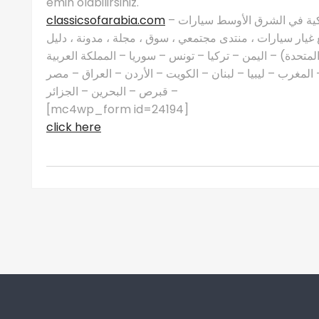
emin olabilirsiniz.
classicsofarabia.com
– الصفحة الرئيسية لعشاق السيارات الكلاسيكية في الشرق الأوسط سيارات
غيار سيارات ، منتدى مجتمعي ، سوق ، مجلة ، مدونة ، دليل
 المتحدة) – اليمن – تركيا – تونس – سوريا – المملكة العربية
مغرب – ليبيا – لبنان – الكويت – الأردن – العراق – مصر
– قبرص – البحرين – الجزائر
[mc4wp_form id=24194]
click here