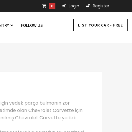
Login
Register
0
LIST YOUR CAR - FREE
UNTRY
FOLLOW US
z için yedek parça bulmanın zor
i üretimde olan Chevrolet Corvette için
lanılmış Chevrolet Corvette yedek