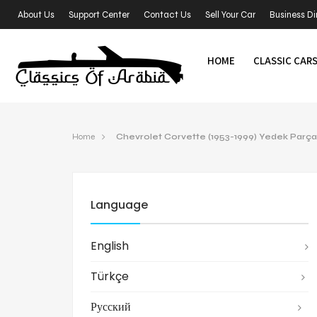
About Us
Support Center
Contact Us
Sell Your Car
Business Di
HOME
CLASSIC CAR
Home
Chevrolet Corvette (1953-1999) Yedek Parça
Language
English
Türkçe
Русский