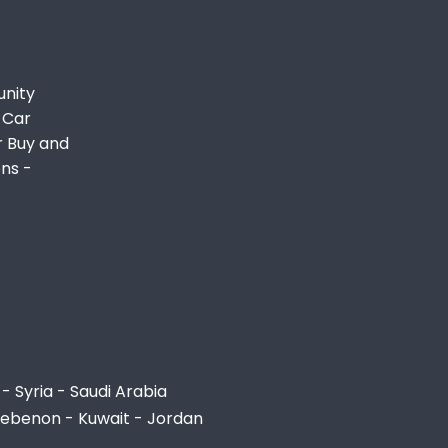
unity
 Car
r Buy and
ons -
- Syria - Saudi Arabia
Lebenon - Kuwait - Jordan