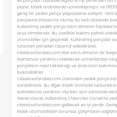
Bu parçaları bulabileceğiniz en iyi yerlerden biri 
pazar, klasik arabalarda uzmanlaşmıştır ve 1953’
geniş bir yedek parça yelpazesine sahiptir. Yeni
parçasına ihtiyacınız olursa, bu web sitesinde bul
Kullanılmış yedek parça satın almanın faydalarınd
ucuz olmalarıdır. Bu, özellikle bakımı pahalı olabi
otomobiller için geçerlidir. Kullanılmış parçalar s
tutarken paradan tasarruf edebilirsiniz.
classicsofarabia.com’dan satın almanın bir başka 
bulmanıza yardımcı olabilecek uzmanlardan oluşan
parçaların nasıl takılacağı ve aracınızın bakımın
bulunabilirler.
Classicsofarabia.com üzerinden yedek parça satın
satabilirsiniz. Bu, diğer klasik otomobil tutkunları
bulmalarına yardımcı olurken aynı zamanda ekst
Genel olarak, kullanılmış Chevrolet Corvette yed
classicsofarabia.com gidilecek en iyi yerdir. Geniş 
klasik otomobilinizin sorunsuz çalışmasını sağlama