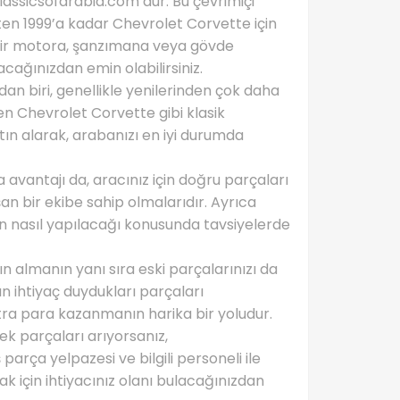
classicsofarabia.com’dur. Bu çevrimiçi
ten 1999’a kadar Chevrolet Corvette için
 bir motora, şanzımana veya gövde
acağınızdan emin olabilirsiniz.
an biri, genellikle yenilerinden çok daha
len Chevrolet Corvette gibi klasik
atın alarak, arabanızı en iyi durumda
avantajı da, aracınız için doğru parçaları
 bir ekibe sahip olmalarıdır. Ayrıca
ın nasıl yapılacağı konusunda tavsiyelerde
 almanın yanı sıra eski parçalarınızı da
nın ihtiyaç duydukları parçaları
ra para kazanmanın harika bir yoludur.
ek parçaları arıyorsanız,
parça yelpazesi ve bilgili personeli ile
k için ihtiyacınız olanı bulacağınızdan