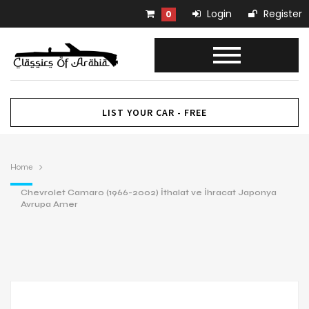
Login
Register
0
LIST YOUR CAR - FREE
Home
Chevrolet Camaro (1966-2002) İthalat ve İhracat Japonya
Avrupa Amer