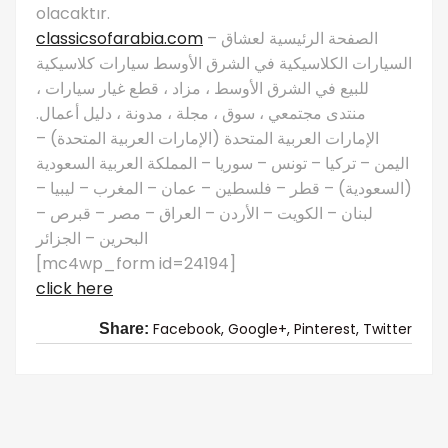
olacaktır.
classicsofarabia.com
– الصفحة الرئيسية لعشاق
السيارات الكلاسيكية في الشرق الأوسط سيارات كلاسيكية
للبيع في الشرق الأوسط ، مزاد ، قطع غيار سيارات ،
منتدى مجتمعي ، سوق ، مجلة ، مدونة ، دليل أعمال.
الإمارات العربية المتحدة (الإمارات العربية المتحدة) –
اليمن – تركيا – تونس – سوريا – المملكة العربية السعودية
(السعودية) – قطر – فلسطين – عمان – المغرب – ليبيا –
لبنان – الكويت – الأردن – العراق – مصر – قبرص –
البحرين – الجزائر
[mc4wp_form id=24194]
click here
Facebook,
Google+,
Pinterest,
Twitter
Share: