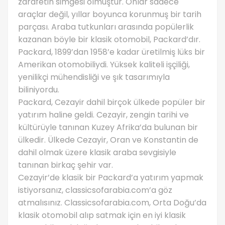
zarafetin simgesi olmuştur. Onlar sadece
araçlar değil, yıllar boyunca korunmuş bir tarih
parçası. Araba tutkunları arasında popülerlik
kazanan böyle bir klasik otomobil, Packard’dır.
Packard, 1899’dan 1958’e kadar üretilmiş lüks bir
Amerikan otomobiliydi. Yüksek kaliteli işçiliği,
yenilikçi mühendisliği ve şık tasarımıyla
biliniyordu.
Packard, Cezayir dahil birçok ülkede popüler bir
yatırım haline geldi. Cezayir, zengin tarihi ve
kültürüyle tanınan Kuzey Afrika’da bulunan bir
ülkedir. Ülkede Cezayir, Oran ve Konstantin de
dahil olmak üzere klasik araba sevgisiyle
tanınan birkaç şehir var.
Cezayir’de klasik bir Packard’a yatırım yapmak
istiyorsanız, classicsofarabia.com’a göz
atmalısınız. Classicsofarabia.com, Orta Doğu’da
klasik otomobil alıp satmak için en iyi klasik