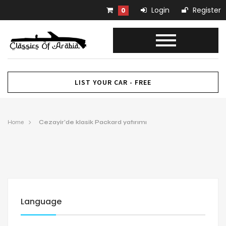
Login
Register
0
LIST YOUR CAR - FREE
Home
Cezayir’de klasik Packard yatırımı
Language