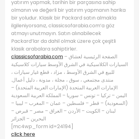
yatırım yapmak, tarihin bir parçasına sahip
olmanın ve değerli bir yatırım yapmanın harika
bir yoludur. Klasik bir Packard satın almakla
ilgileniyorsanız, classicsofarabia.com’a göz
atmayı unutmayın. Satın alınabilecek
Packard’lar da dahil olmak üzere çok çeşitli
klasik arabalara sahiptirler.
classicsofarabia.com
– الصفحة الرئيسية لعشاق
السيارات الكلاسيكية في الشرق الأوسط سيارات كلاسيكية
للبيع في الشرق الأوسط ، مزاد ، قطع غيار سيارات ،
منتدى مجتمعي ، سوق ، مجلة ، مدونة ، دليل أعمال.
الإمارات العربية المتحدة (الإمارات العربية المتحدة) –
اليمن – تركيا – تونس – سوريا – المملكة العربية السعودية
(السعودية) – قطر – فلسطين – عمان – المغرب – ليبيا –
لبنان – الكويت – الأردن – العراق – مصر – قبرص –
البحرين – الجزائر
[mc4wp_form id=24194]
click here