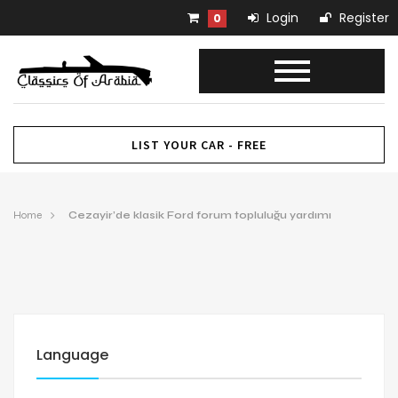
Login
Register
0
LIST YOUR CAR - FREE
Home
Cezayir’de klasik Ford forum topluluğu yardımı
Language