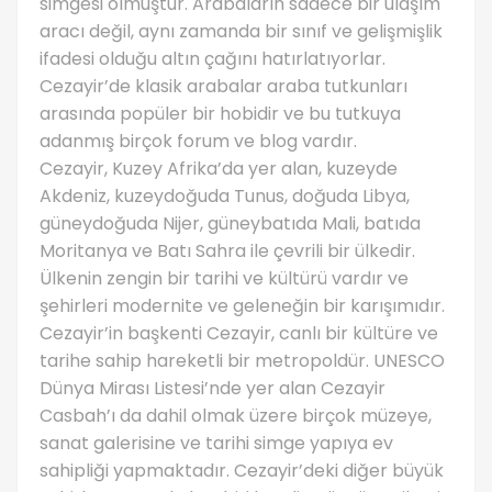
simgesi olmuştur. Arabaların sadece bir ulaşım
aracı değil, aynı zamanda bir sınıf ve gelişmişlik
ifadesi olduğu altın çağını hatırlatıyorlar.
Cezayir’de klasik arabalar araba tutkunları
arasında popüler bir hobidir ve bu tutkuya
adanmış birçok forum ve blog vardır.
Cezayir, Kuzey Afrika’da yer alan, kuzeyde
Akdeniz, kuzeydoğuda Tunus, doğuda Libya,
güneydoğuda Nijer, güneybatıda Mali, batıda
Moritanya ve Batı Sahra ile çevrili bir ülkedir.
Ülkenin zengin bir tarihi ve kültürü vardır ve
şehirleri modernite ve geleneğin bir karışımıdır.
Cezayir’in başkenti Cezayir, canlı bir kültüre ve
tarihe sahip hareketli bir metropoldür. UNESCO
Dünya Mirası Listesi’nde yer alan Cezayir
Casbah’ı da dahil olmak üzere birçok müzeye,
sanat galerisine ve tarihi simge yapıya ev
sahipliği yapmaktadır. Cezayir’deki diğer büyük