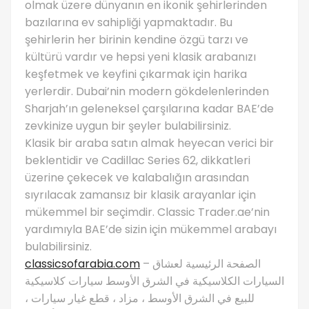
olmak üzere dünyanın en ikonik şehirlerinden
bazılarına ev sahipliği yapmaktadır. Bu
şehirlerin her birinin kendine özgü tarzı ve
kültürü vardır ve hepsi yeni klasik arabanızı
keşfetmek ve keyfini çıkarmak için harika
yerlerdir. Dubai’nin modern gökdelenlerinden
Sharjah’ın geleneksel çarşılarına kadar BAE’de
zevkinize uygun bir şeyler bulabilirsiniz.
Klasik bir araba satın almak heyecan verici bir
beklentidir ve Cadillac Series 62, dikkatleri
üzerine çekecek ve kalabalığın arasından
sıyrılacak zamansız bir klasik arayanlar için
mükemmel bir seçimdir. Classic Trader.ae’nin
yardımıyla BAE’de sizin için mükemmel arabayı
bulabilirsiniz.
classicsofarabia.com
– الصفحة الرئيسية لعشاق
السيارات الكلاسيكية في الشرق الأوسط سيارات كلاسيكية
للبيع في الشرق الأوسط ، مزاد ، قطع غيار سيارات ،