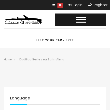
Login
Register
0
LIST YOUR CAR - FREE
Home
Cadillac Series 62 Satın Alma
Language