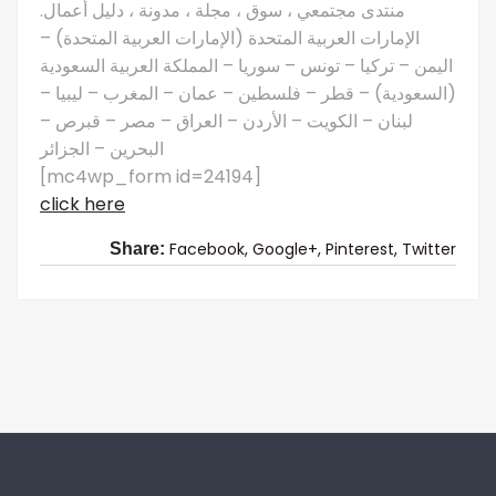
منتدى مجتمعي ، سوق ، مجلة ، مدونة ، دليل أعمال.
الإمارات العربية المتحدة (الإمارات العربية المتحدة) –
اليمن – تركيا – تونس – سوريا – المملكة العربية السعودية
(السعودية) – قطر – فلسطين – عمان – المغرب – ليبيا –
لبنان – الكويت – الأردن – العراق – مصر – قبرص –
البحرين – الجزائر
[mc4wp_form id=24194]
click here
Facebook,
Google+,
Pinterest,
Twitter
Share: