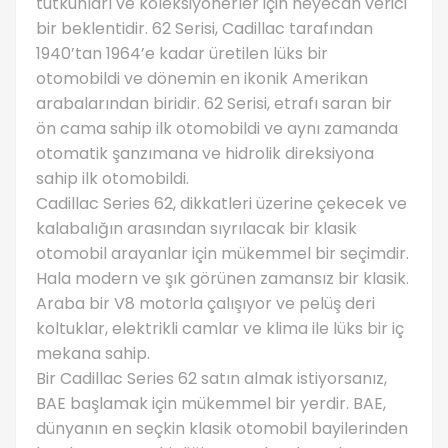
tutkunları ve koleksiyonerler için heyecan verici
bir beklentidir. 62 Serisi, Cadillac tarafından
1940’tan 1964’e kadar üretilen lüks bir
otomobildi ve dönemin en ikonik Amerikan
arabalarından biridir. 62 Serisi, etrafı saran bir
ön cama sahip ilk otomobildi ve aynı zamanda
otomatik şanzımana ve hidrolik direksiyona
sahip ilk otomobildi.
Cadillac Series 62, dikkatleri üzerine çekecek ve
kalabalığın arasından sıyrılacak bir klasik
otomobil arayanlar için mükemmel bir seçimdir.
Hala modern ve şık görünen zamansız bir klasik.
Araba bir V8 motorla çalışıyor ve pelüş deri
koltuklar, elektrikli camlar ve klima ile lüks bir iç
mekana sahip.
Bir Cadillac Series 62 satın almak istiyorsanız,
BAE başlamak için mükemmel bir yerdir. BAE,
dünyanın en seçkin klasik otomobil bayilerinden