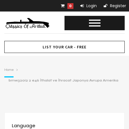
Login
Register
0
LIST YOUR CAR - FREE
Home
bmw320i2 2 e46 İthalat ve İhracat Japonya Avrupa Amerika
Language