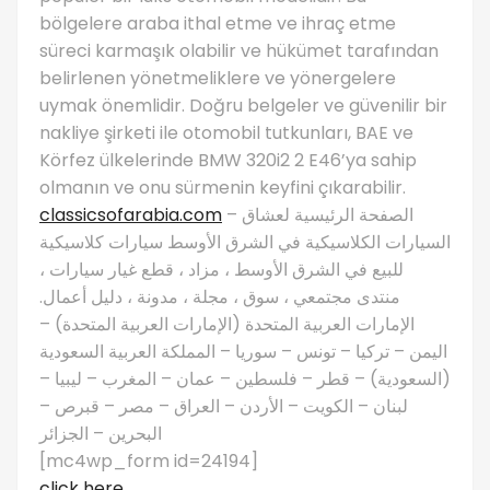
bölgelere araba ithal etme ve ihraç etme
süreci karmaşık olabilir ve hükümet tarafından
belirlenen yönetmeliklere ve yönergelere
uymak önemlidir. Doğru belgeler ve güvenilir bir
nakliye şirketi ile otomobil tutkunları, BAE ve
Körfez ülkelerinde BMW 320i2 2 E46’ya sahip
olmanın ve onu sürmenin keyfini çıkarabilir.
classicsofarabia.com
– الصفحة الرئيسية لعشاق
السيارات الكلاسيكية في الشرق الأوسط سيارات كلاسيكية
للبيع في الشرق الأوسط ، مزاد ، قطع غيار سيارات ،
منتدى مجتمعي ، سوق ، مجلة ، مدونة ، دليل أعمال.
الإمارات العربية المتحدة (الإمارات العربية المتحدة) –
اليمن – تركيا – تونس – سوريا – المملكة العربية السعودية
(السعودية) – قطر – فلسطين – عمان – المغرب – ليبيا –
لبنان – الكويت – الأردن – العراق – مصر – قبرص –
البحرين – الجزائر
[mc4wp_form id=24194]
click here