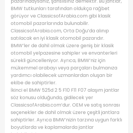
pazarındaysanız, şanslısınız demektir. Bu jantlar,
BMW tutkunları tarafından oldukça rağbet
görüyor ve ClassicsofArabia.com gibi klasik
otomobil pazarlarında bulunabilir.
ClassicsofArabia.com, Orta Doğu’da alınıp
satılacak en iyi klasik otomobil pazarıdır.
BMW’ler de dahil olmak üzere geniş bir klasik
otomobil yelpazesine sahipler ve envanterleri
sürekli güncelleniyor. Ayrıca, BMW’niz için
mükemmel arabayı veya parçaları bulmanıza
yardımcı olabilecek uzmanlardan oluşan bir
ekibe de sahiptirler.
İkinci el BMW 525d 2 5 F10 F11 F07 alaşım jantlar
söz konusu olduğunda, gidilecek yer
ClassicsofArabia.com’dur. OEM ve satış sonrası
seçenekler de dahil olmak üzere çeşitli jantlara
sahiptirler. Ayrıca BMW’nizin tarzına uygun farklı
boyutlarda ve kaplamalarda jantlar