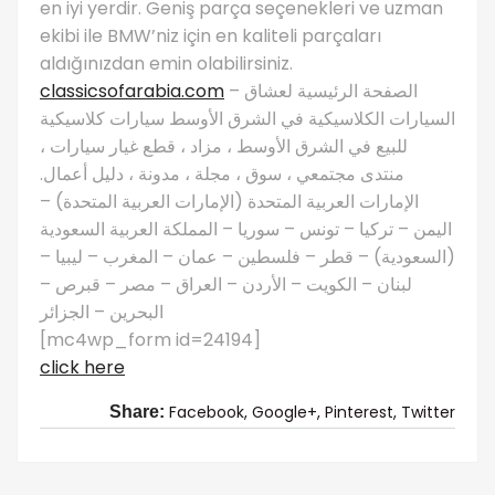
en iyi yerdir. Geniş parça seçenekleri ve uzman
ekibi ile BMW’niz için en kaliteli parçaları
aldığınızdan emin olabilirsiniz.
classicsofarabia.com
– الصفحة الرئيسية لعشاق
السيارات الكلاسيكية في الشرق الأوسط سيارات كلاسيكية
للبيع في الشرق الأوسط ، مزاد ، قطع غيار سيارات ،
منتدى مجتمعي ، سوق ، مجلة ، مدونة ، دليل أعمال.
الإمارات العربية المتحدة (الإمارات العربية المتحدة) –
اليمن – تركيا – تونس – سوريا – المملكة العربية السعودية
(السعودية) – قطر – فلسطين – عمان – المغرب – ليبيا –
لبنان – الكويت – الأردن – العراق – مصر – قبرص –
البحرين – الجزائر
[mc4wp_form id=24194]
click here
Facebook,
Google+,
Pinterest,
Twitter
Share: