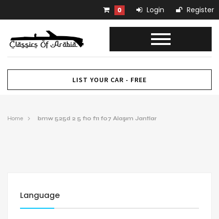
Login
Register
0
LIST YOUR CAR - FREE
Home
bmw 525d 2 5 f10 f11 f07 Alaşım Jantlar
Language