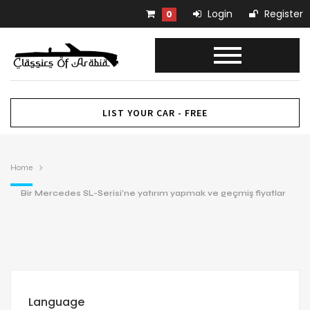
Login
Register
0
LIST YOUR CAR - FREE
Home
Bir Mercedes SL-Serisi’ne yatırım yapmak ve geçmiş fiyatlar
Language