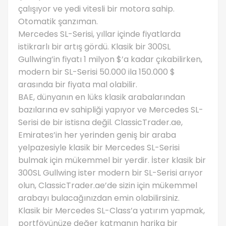
çalışıyor ve yedi vitesli bir motora sahip.
Otomatik şanzıman.
Mercedes SL-Serisi, yıllar içinde fiyatlarda
istikrarlı bir artış gördü. Klasik bir 300SL
Gullwing’in fiyatı 1 milyon $’a kadar çıkabilirken,
modern bir SL-Serisi 50.000 ila 150.000 $
arasında bir fiyata mal olabilir.
BAE, dünyanın en lüks klasik arabalarından
bazılarına ev sahipliği yapıyor ve Mercedes SL-
Serisi de bir istisna değil. ClassicTrader.ae,
Emirates’in her yerinden geniş bir araba
yelpazesiyle klasik bir Mercedes SL-Serisi
bulmak için mükemmel bir yerdir. İster klasik bir
300SL Gullwing ister modern bir SL-Serisi arıyor
olun, ClassicTrader.ae’de sizin için mükemmel
arabayı bulacağınızdan emin olabilirsiniz.
Klasik bir Mercedes SL-Class’a yatırım yapmak,
portföyünüze değer katmanın harika bir