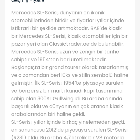
Geçmiş Fiyatlar
Mercedes SL-Serisi, dünyanın en ikonik
otomobillerinden biridir ve fiyatları yıllar içinde
istikrarlı bir şekilde artmaktadır. BAE’de klasik
bir Mercedes SL-Serisi, klasik otomobiller için bir
pazar yeri olan Classictrader.ae’de bulunabilir.
Mercedes SL-Serisi, uzun ve zengin bir tarihe
sahiptir ve 1954’ten beri üretilmektedir.
Başlangıçta bir grand tourer olarak tasarlanmış
ve o zamandan beri lüks ve stilin sembolü haline
gelmiştir. İlk SL-Serisi, 1954’te piyasaya sürülen
ve benzersiz bir martı kanadı kapı tasarımına
sahip olan 300SL Gullwing idi. Bu araba anında
başarılı oldu ve dünyanın en çok aranan klasik
arabalarından biri haline geldi.
SL-Serisi, yıllar içinde birkaç yinelemeden geçti,
en sonuncusu 2012’de piyasaya sürülen SL-Serisi
(R231) oldu. Bu araba 4,7 litrelik bir V8 motorla