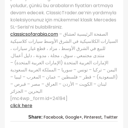
yoludur, çünkü bu arabaların fiyatları artmaya
devam edecek. ClassicTrader.ae’nin yardımıyla
koleksiyonunuz için mükemmel klasik Mercedes
SL-Serisi’ni bulabilirsiniz.
classicsofarabia.com
– الصفحة الرئيسية لعشاق
السيارات الكلاسيكية في الشرق الأوسط سيارات كلاسيكية
للبيع في الشرق الأوسط ، مزاد ، قطع غيار سيارات ،
منتدى مجتمعي ، سوق ، مجلة ، مدونة ، دليل أعمال.
الإمارات العربية المتحدة (الإمارات العربية المتحدة) –
اليمن – تركيا – تونس – سوريا – المملكة العربية السعودية
(السعودية) – قطر – فلسطين – عمان – المغرب – ليبيا –
لبنان – الكويت – الأردن – العراق – مصر – قبرص –
البحرين – الجزائر
[mc4wp_form id=24194]
click here
Facebook,
Google+,
Pinterest,
Twitter
Share: