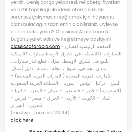
yerdir. Geniş parça yelpazesi, rekabetçi fiyatları
ve aktif topluluğu ile klasik otomobilinizin
sorunsuz çalışmasını sağlamak için ihtiyacınız
olanı bulacağınızdan emin olabilirsiniz. Öyleyse
neden bekleyelim? ClassicsofArabia.com’u
bugün ziyaret edin ve keşfetmeye başlayın!
classicsofarabia.com
– الصفحة الرئيسية لعشاق
السيارات الكلاسيكية في الشرق الأوسط سيارات كلاسيكية
للبيع في الشرق الأوسط ، مزاد ، قطع غيار سيارات ،
منتدى مجتمعي ، سوق ، مجلة ، مدونة ، دليل أعمال.
الإمارات العربية المتحدة (الإمارات العربية المتحدة) –
اليمن – تركيا – تونس – سوريا – المملكة العربية السعودية
(السعودية) – قطر – فلسطين – عمان – المغرب – ليبيا –
لبنان – الكويت – الأردن – العراق – مصر – قبرص –
البحرين – الجزائر
[mc4wp_form id=24194]
click here
Facebook,
Google+,
Pinterest,
Twitter
Share: