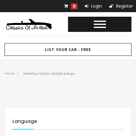
Login
Register
0
LIST YOUR CAR - FREE
Home
bentley turbo yedek parça
Language