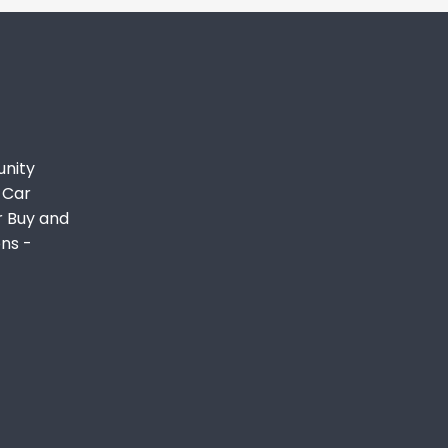
unity
 Car
r Buy and
ons -