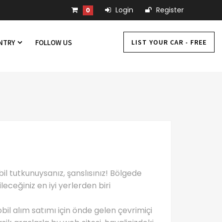
Login
Register
0
LIST YOUR CAR - FREE
UNTRY
FOLLOW US
l tutkunuysanız, şanslısınız! Bölgede
leceğiniz en iyi yerlerden biri
il alım satımı için önde gelen çevrimiçi