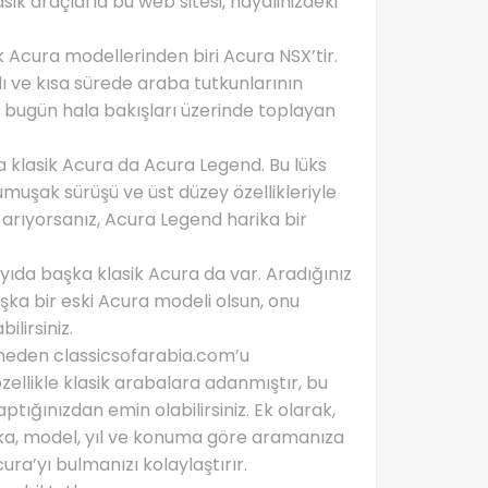
asik araçlarla bu web sitesi, hayalinizdeki
 Acura modellerinden biri Acura NSX’tir.
ldı ve kısa sürede araba tutkunlarının
X, bugün hala bakışları üzerinde toplayan
a klasik Acura da Acura Legend. Bu lüks
yumuşak sürüşü ve üst düzey özellikleriyle
 arıyorsanız, Acura Legend harika bir
ayıda başka klasik Acura da var. Aradığınız
 başka bir eski Acura modeli olsun, onu
lirsiniz.
n neden classicsofarabia.com’u
özellikle klasik arabalara adanmıştır, bu
tığınızdan emin olabilirsiniz. Ek olarak,
rka, model, yıl ve konuma göre aramanıza
ura’yı bulmanızı kolaylaştırır.