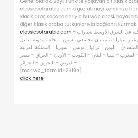
Genel olarak, Bayt Furik’te yaşayan bir klasik ot
classicsofarabia.com’a göz atmayı kendinize borç
klasik araç seçenekleriyle bu web sitesi, hayalin
diğer klasik araba tutkunlarıyla bağlantı kurmak
classicsofarabia.com
– الصفحة الرئيسية لعشاق السيارات الكلاسيكية في الشرق الأوسط سيارات
غيار سيارات ، منتدى مجتمعي ، سوق ، مجلة ، مدونة ، دليل
 المتحدة) – اليمن – تركيا – تونس – سوريا – المملكة العربية
مغرب – ليبيا – لبنان – الكويت – الأردن – العراق – مصر
– قبرص – البحرين – الجزائر
[mc4wp_form id=24194]
click here