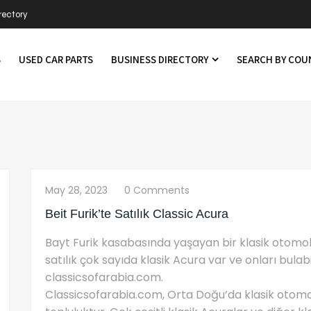
rectory
S
USED CAR PARTS
BUSINESS DIRECTORY
SEARCH BY CO
May 28, 2023
0 Comments
Beit Furik’te Satılık Classic Acura
Bayt Furik kasabasında yaşayan bir klasik otomobi
satılık çok sayıda klasik Acura var ve onları bulabi
classicsofarabia.com.
Classicsofarabia.com, Orta Doğu’da klasik otomob