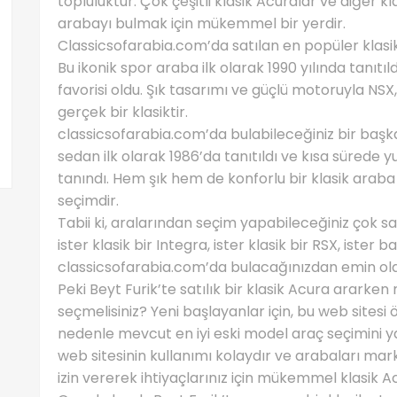
topluluktur. Çok çeşitli klasik Acuralar ve diğer kl
arabayı bulmak için mükemmel bir yerdir.
Classicsofarabia.com’da satılan en popüler klasik
Bu ikonik spor araba ilk olarak 1990 yılında tanıtı
favorisi oldu. Şık tasarımı ve güçlü motoruyla NS
gerçek bir klasiktir.
classicsofarabia.com’da bulabileceğiniz bir başk
sedan ilk olarak 1986’da tanıtıldı ve kısa sürede 
tanındı. Hem şık hem de konforlu bir klasik araba
seçimdir.
Tabii ki, aralarından seçim yapabileceğiniz çok s
ister klasik bir Integra, ister klasik bir RSX, ister
classicsofarabia.com’da bulacağınızdan emin olabi
Peki Beyt Furik’te satılık bir klasik Acura ararke
seçmelisiniz? Yeni başlayanlar için, bu web sitesi 
nedenle mevcut en iyi eski model araç seçimini yap
web sitesinin kullanımı kolaydır ve arabaları ma
izin vererek ihtiyaçlarınız için mükemmel klasik Ac