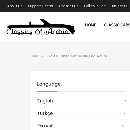
About Us
Support Center
Contact Us
Sell Your Car
Business Di
HOME
CLASSIC CAR
Home
Beit Furik’te satılık Classic Acura
Language
English
Türkçe
Русский