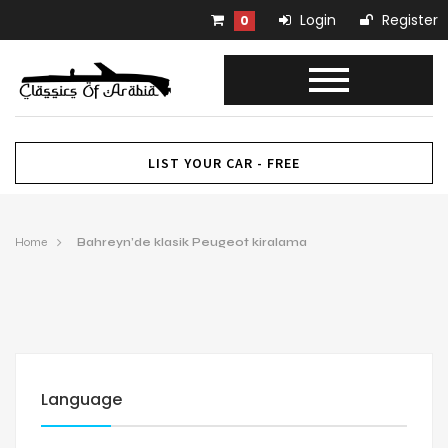
Login
Register
0
LIST YOUR CAR - FREE
Home
Bahreyn’de klasik Peugeot kiralama
Language