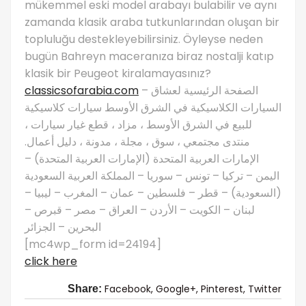
mükemmel eski model arabayı bulabilir ve aynı
zamanda klasik araba tutkunlarından oluşan bir
topluluğu destekleyebilirsiniz. Öyleyse neden
bugün Bahreyn maceranıza biraz nostalji katıp
klasik bir Peugeot kiralamayasınız?
classicsofarabia.com
– الصفحة الرئيسية لعشاق
السيارات الكلاسيكية في الشرق الأوسط سيارات كلاسيكية
للبيع في الشرق الأوسط ، مزاد ، قطع غيار سيارات ،
منتدى مجتمعي ، سوق ، مجلة ، مدونة ، دليل أعمال.
الإمارات العربية المتحدة (الإمارات العربية المتحدة) –
اليمن – تركيا – تونس – سوريا – المملكة العربية السعودية
(السعودية) – قطر – فلسطين – عمان – المغرب – ليبيا –
لبنان – الكويت – الأردن – العراق – مصر – قبرص –
البحرين – الجزائر
[mc4wp_form id=24194]
click here
Facebook,
Google+,
Pinterest,
Twitter
Share: