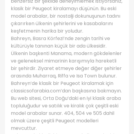
benzersiz bir şekilde deneyimlemek istiyorsanız,
klasik bir Peugeot kiralamayı düşünün. Bu eski
model arabalar, bir nostalji dokunuşunun tadını
çıkarırken ülkenin şehirlerini ve kasabalarını
keşfetmenin harika bir yoludur.
Bahreyn, Basra Körfezi’nde zengin tarihi ve
kültürüyle tanınan küçük bir ada ülkesidir.
Ülkenin başkenti Manama, modern gökdelenler
ve geleneksel mimarinin karışımıyla hareketli
bir şehirdir. Ziyaret etmeye değer diğer şehirler
arasında Muharraq, Riffa ve Isa Town bulunur.
Bahreyn’de klasik bir Peugeot kiralamak için
classicsofarabia.com’dan başkasına bakmayın.
Bu web sitesi, Orta Doğu’daki en iyi klasik araba
topluluğudur ve satılık ve kiralık çok çeşitli eski
model arabalar sunar. 404, 504 ve 505 dahil
olmak üzere çeşitli Peugeot modelleri
mevcuttur.