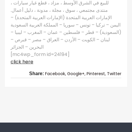
للبيع في الشرق الأوسط ، مزاد ، قطع غيار سيارات ،
منتدى مجتمعي ، سوق ، مجلة ، مدونة ، دليل أعمال.
الإمارات العربية المتحدة (الإمارات العربية المتحدة) –
اليمن – تركيا – تونس – سوريا – المملكة العربية السعودية
(السعودية) – قطر – فلسطين – عمان – المغرب – ليبيا –
لبنان – الكويت – الأردن – العراق – مصر – قبرص –
البحرين – الجزائر
[mc4wp_form id=24194]
click here
Facebook,
Google+,
Pinterest,
Twitter
Share: