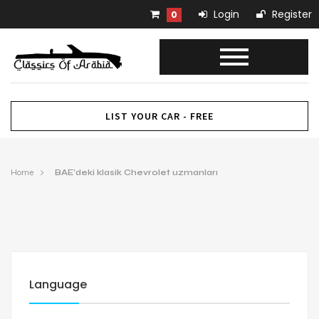
Login
Register
0
LIST YOUR CAR - FREE
Home
BAE’deki klasik Chevrolet uzmanları
Language