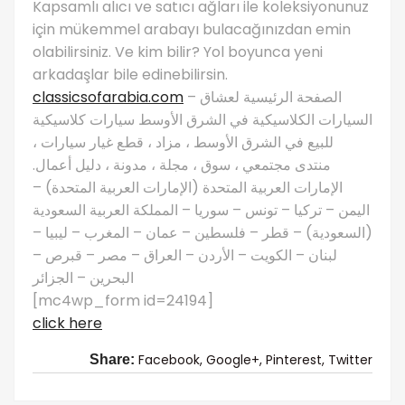
Kapsamlı alıcı ve satıcı ağları ile koleksiyonunuz
için mükemmel arabayı bulacağınızdan emin
olabilirsiniz. Ve kim bilir? Yol boyunca yeni
arkadaşlar bile edinebilirsin.
classicsofarabia.com
– الصفحة الرئيسية لعشاق
السيارات الكلاسيكية في الشرق الأوسط سيارات كلاسيكية
للبيع في الشرق الأوسط ، مزاد ، قطع غيار سيارات ،
منتدى مجتمعي ، سوق ، مجلة ، مدونة ، دليل أعمال.
الإمارات العربية المتحدة (الإمارات العربية المتحدة) –
اليمن – تركيا – تونس – سوريا – المملكة العربية السعودية
(السعودية) – قطر – فلسطين – عمان – المغرب – ليبيا –
لبنان – الكويت – الأردن – العراق – مصر – قبرص –
البحرين – الجزائر
[mc4wp_form id=24194]
click here
Facebook,
Google+,
Pinterest,
Twitter
Share: