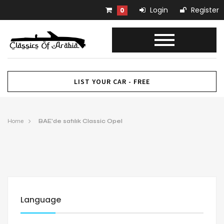
Login
Register
0
LIST YOUR CAR - FREE
Home
BAE’de satılık Classic Opel
Language