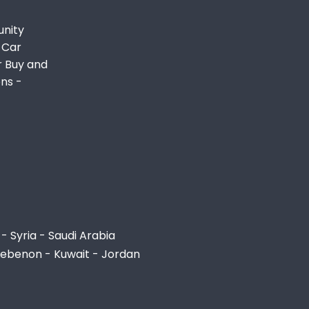
unity
 Car
r Buy and
ons -
- Syria - Saudi Arabia
Lebenon - Kuwait - Jordan