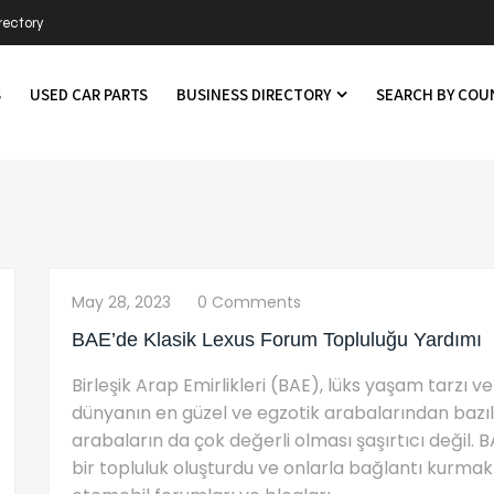
rectory
S
USED CAR PARTS
BUSINESS DIRECTORY
SEARCH BY CO
May 28, 2023
0 Comments
BAE’de Klasik Lexus Forum Topluluğu Yardımı
Birleşik Arap Emirlikleri (BAE), lüks yaşam tarzı ve
dünyanın en güzel ve egzotik arabalarından bazıla
arabaların da çok değerli olması şaşırtıcı değil. 
bir topluluk oluşturdu ve onlarla bağlantı kurmak i