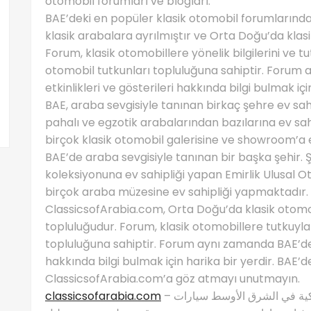
otomobil forumları ve blogları.
BAE’deki en popüler klasik otomobil forumlarında
klasik arabalara ayrılmıştır ve Orta Doğu’da klasi
Forum, klasik otomobillere yönelik bilgilerini ve tu
otomobil tutkunları topluluğuna sahiptir. Forum 
etkinlikleri ve gösterileri hakkında bilgi bulmak içi
BAE, araba sevgisiyle tanınan birkaç şehre ev sah
pahalı ve egzotik arabalarından bazılarına ev sa
birçok klasik otomobil galerisine ve showroom’a 
BAE’de araba sevgisiyle tanınan bir başka şehir. Ş
koleksiyonuna ev sahipliği yapan Emirlik Ulusal 
birçok araba müzesine ev sahipliği yapmaktadır.
ClassicsofArabia.com, Orta Doğu’da klasik otomobi
topluluğudur. Forum, klasik otomobillere tutkuyla 
topluluğuna sahiptir. Forum aynı zamanda BAE’deki 
hakkında bilgi bulmak için harika bir yerdir. BAE’d
ClassicsofArabia.com’a göz atmayı unutmayın.
classicsofarabia.com
– الصفحة الرئيسية لعشاق السيارات الكلاسيكية في الشرق الأوسط سيارات