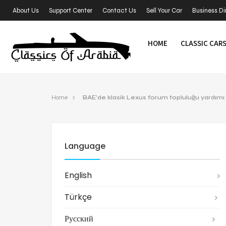
About Us
Support Center
Contact Us
Sell Your Car
Business Di
HOME
CLASSIC CAR
Home
BAE’de klasik Lexus forum topluluğu yardımı
Language
English
Türkçe
Русский