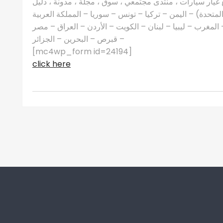
غيار سيارات ، منتدى مجتمعي ، سوق ، مجلة ، مدونة ، دليل
 المتحدة) – اليمن – تركيا – تونس – سوريا – المملكة العربية
مغرب – ليبيا – لبنان – الكويت – الأردن – العراق – مصر
– قبرص – البحرين – الجزائر
[mc4wp_form id=24194]
click here