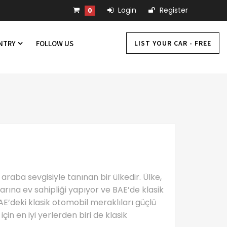
Login
Register
0
LIST YOUR CAR - FREE
UNTRY
FOLLOW US
 araba sevgisiyle tanınan bir ülkedir. Ülke,
rına ev sahipliği yapıyor ve BAE’de klasik
BAE’deki klasik otomobil meraklıları güçlü
çin en iyi yerlerden biri de klasik