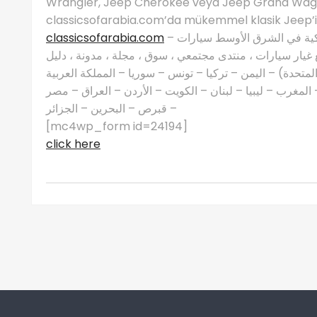
Wrangler, Jeep Cherokee veya Jeep Grand Wago
classicsofarabia.com’da mükemmel klasik Jeep’i b
classicsofarabia.com
– الصفحة الرئيسية لعشاق السيارات الكلاسيكية في الشرق الأوسط سيارات
غيار سيارات ، منتدى مجتمعي ، سوق ، مجلة ، مدونة ، دليل
 المتحدة) – اليمن – تركيا – تونس – سوريا – المملكة العربية
مغرب – ليبيا – لبنان – الكويت – الأردن – العراق – مصر
– قبرص – البحرين – الجزائر
[mc4wp_form id=24194]
click here