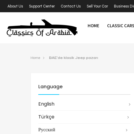
About Us
Support Center
Contact Us
Sell Your Car
Business Di
HOME
CLASSIC CAR
Home
BAE’de klasik Jeep pazarı
Language
English
Türkçe
Русский