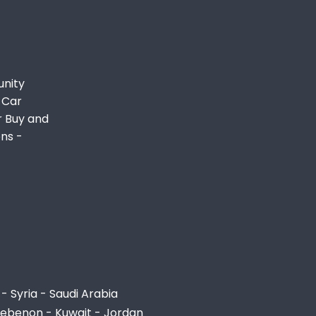
unity
 Car
r Buy and
ons -
- Syria - Saudi Arabia
Lebenon - Kuwait - Jordan