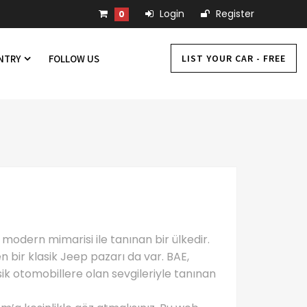
Login
Register
0
LIST YOUR CAR - FREE
UNTRY
FOLLOW US
e modern mimarisi ile tanınan bir ülkedir.
n bir klasik Jeep pazarı da var. BAE,
ik otomobillere olan sevgileriyle tanınan