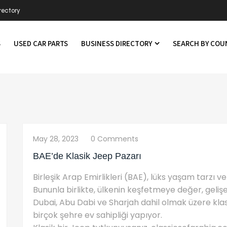
rectory
S
USED CAR PARTS
BUSINESS DIRECTORY
SEARCH BY CO
May 28, 2023
0 Comments
BAE’de Klasik Jeep Pazarı
Birleşik Arap Emirlikleri (BAE), lüks yaşam tarzı v
Bununla birlikte, ülkenin keşfetmeye değer, gelişe
Dubai, Abu Dabi ve Sharjah dahil olmak üzere klas
birçok şehre ev sahipliği yapıyor.