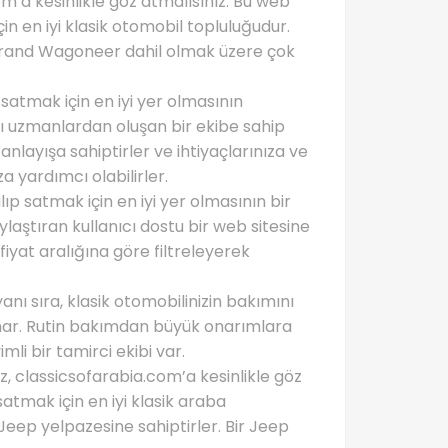
m’a kesinlikle göz atmalısınız. Bu web
in en iyi klasik otomobil topluluğudur.
rand Wagoneer dahil olmak üzere çok
satmak için en iyi yer olmasının
lı uzmanlardan oluşan bir ekibe sahip
anlayışa sahiptirler ve ihtiyaçlarınıza ve
 yardımcı olabilirler.
p satmak için en iyi yer olmasının bir
aştıran kullanıcı dostu bir web sitesine
fiyat aralığına göre filtreleyerek
nı sıra, klasik otomobilinizin bakımını
nar. Rutin bakımdan büyük onarımlara
li bir tamirci ekibi var.
z, classicsofarabia.com’a kesinlikle göz
atmak için en iyi klasik araba
 Jeep yelpazesine sahiptirler. Bir Jeep