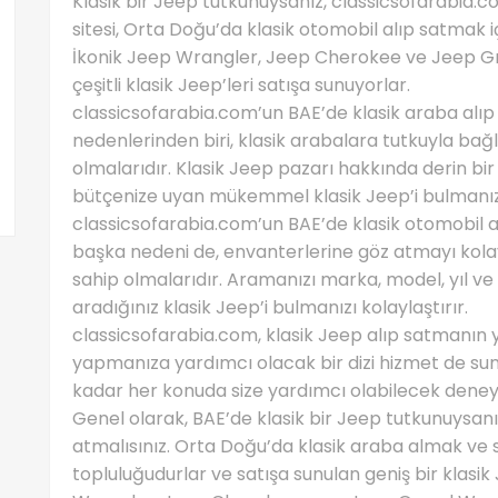
Klasik bir Jeep tutkunuysanız, classicsofarabia.co
sitesi, Orta Doğu’da klasik otomobil alıp satmak iç
İkonik Jeep Wrangler, Jeep Cherokee ve Jeep G
çeşitli klasik Jeep’leri satışa sunuyorlar.
classicsofarabia.com’un BAE’de klasik araba alıp 
nedenlerinden biri, klasik arabalara tutkuyla bağ
olmalarıdır. Klasik Jeep pazarı hakkında derin bir 
bütçenize uyan mükemmel klasik Jeep’i bulmanıza
classicsofarabia.com’un BAE’de klasik otomobil alı
başka nedeni de, envanterlerine göz atmayı kolayl
sahip olmalarıdır. Aramanızı marka, model, yıl ve 
aradığınız klasik Jeep’i bulmanızı kolaylaştırır.
classicsofarabia.com, klasik Jeep alıp satmanın ya
yapmanıza yardımcı olacak bir dizi hizmet de su
kadar her konuda size yardımcı olabilecek deneyim
Genel olarak, BAE’de klasik bir Jeep tutkunuysanı
atmalısınız. Orta Doğu’da klasik araba almak ve s
topluluğudurlar ve satışa sunulan geniş bir klasik