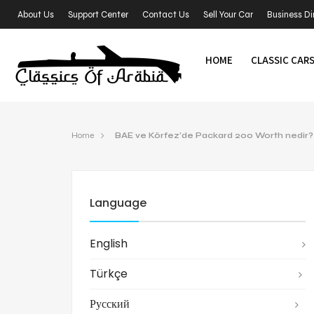
About Us
Support Center
Contact Us
Sell Your Car
Business Di
HOME
CLASSIC CAR
Home
BAE ve Körfez’de Packard 200 Worth nedir?
Language
English
Türkçe
Русский