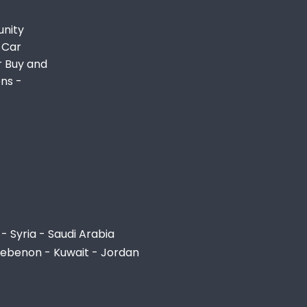
unity
 Car
r Buy and
ons -
- Syria - Saudi Arabia
Lebenon - Kuwait - Jordan