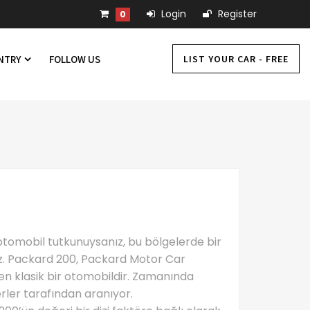
Login
Register
0
LIST YOUR CAR - FREE
UNTRY
FOLLOW US
 otomobil tutkunuysanız, bu bölgelerde bir
iz. Packard 200, Packard Motor Car
en klasik bir otomobildir. Zamanında
rler tarafından aranıyor.