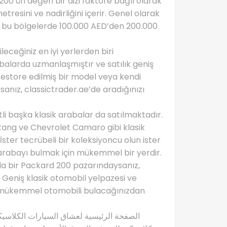
00’ün değeri bir dizi faktöre bağlı olarak
tresini ve nadirliğini içerir. Genel olarak
, bu bölgelerde 100.000 AED’den 200.000
eceğiniz en iyi yerlerden biri
rabalarda uzmanlaşmıştır ve satılık geniş
estore edilmiş bir model veya kendi
sanız, classictrader.ae’de aradığınızı
li başka klasik arabalar da satılmaktadır.
stang ve Chevrolet Camaro gibi klasik
İster tecrübeli bir koleksiyoncu olun ister
i arabayı bulmak için mükemmel bir yerdir.
da bir Packard 200 pazarındaysanız,
. Geniş klasik otomobil yelpazesi ve
in mükemmel otomobili bulacağınızdan