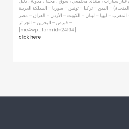
غيار سيارات ، منتدى مجتمعي ، سوق ، مجلة ، مدونة ، دليل
 المتحدة) – اليمن – تركيا – تونس – سوريا – المملكة العربية
مغرب – ليبيا – لبنان – الكويت – الأردن – العراق – مصر
– قبرص – البحرين – الجزائر
[mc4wp_form id=24194]
click here