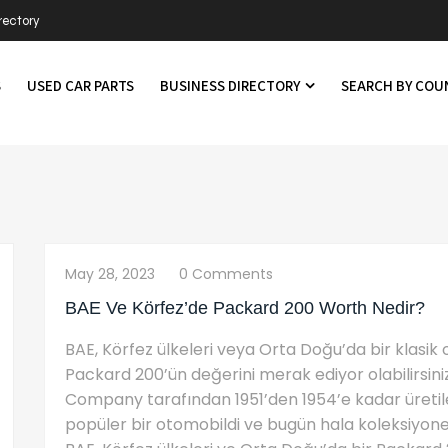
rectory
S
USED CAR PARTS
BUSINESS DIRECTORY
SEARCH BY CO
May 28, 2023
0 Comments
BAE Ve Körfez’de Packard 200 Worth Nedir?
BAE, Körfez ülkeleri veya Orta Doğu’da bir klasik
Packard 200’ün değerini merak ediyor olabilirsin
Company tarafından 1951’den 1954’e kadar üretil
popüler bir otomobildi ve bugün hala koleksiyone