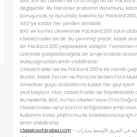
BAE, Körfez ülkeleri ve Orta Doğu’da bir Packard 2
değişebilir. Bu faktörler arabanın durumunu, kilome
konuşursak, iyi durumda, bakımlı bir Packard 200
AED’ye kadar her yerden alınabilir.
BAE ve Körfez ülkelerinde Packard 200 satın alabil
classictrader.ae’dir. Bu çevrimiçi pazar, klasik a
bir Packard 200 yelpazesine sahiptir. Tamamen r
üzerinde çalışabileceğiniz bir proje arabası arıyor
bulacağınızdan emin olabilirsiniz.
Classictrader.ae’de Packard 200’e ek olarak çeşit
Bunlar, klasik Ferrari ve Porsche’lerden Ford Mu
Amerikan güçlü arabalarına kadar her şeyi içerir. 
yeni başlıyor olun, classictrader.ae hayalinizdek
Bu nedenle, BAE, Körfez ülkeleri veya Orta Doğu’
classictrader.ae’yi kontrol ettiğinizden emin olun
kullanımı kolay platformu ile koleksiyonunuz iç
emin olabilirsiniz.
classicsofarabia.com
– الصفحة الرئيسية لعشاق السيارات الكلاسيكية في الشرق الأوسط سيارات