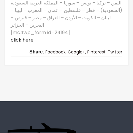
اليمن – تركيا – تونس – سوريا – المملكة العربية السعودية
(السعودية) – قطر – فلسطين – عمان – المغرب – ليبيا –
لبنان – الكويت – الأردن – العراق – مصر – قبرص –
البحرين – الجزائر
[mc4wp_form id=24194]
click here
Facebook,
Google+,
Pinterest,
Twitter
Share: