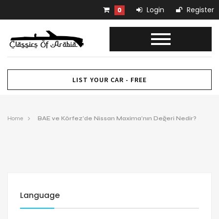
Login
Register
0
LIST YOUR CAR - FREE
Home
BAE ve Körfez’de Nissan Maxima’nın Değeri Nedir?
Language