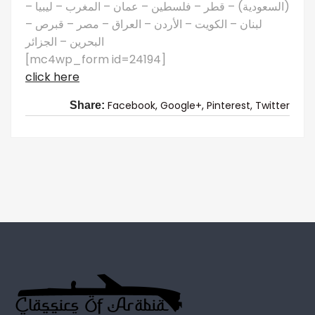
(السعودية) – قطر – فلسطين – عمان – المغرب – ليبيا –
لبنان – الكويت – الأردن – العراق – مصر – قبرص –
البحرين – الجزائر
[mc4wp_form id=24194]
click here
Facebook,
Google+,
Pinterest,
Twitter
Share: