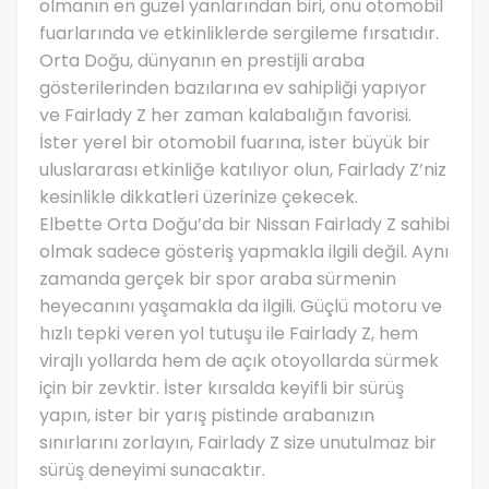
olmanın en güzel yanlarından biri, onu otomobil
fuarlarında ve etkinliklerde sergileme fırsatıdır.
Orta Doğu, dünyanın en prestijli araba
gösterilerinden bazılarına ev sahipliği yapıyor
ve Fairlady Z her zaman kalabalığın favorisi.
İster yerel bir otomobil fuarına, ister büyük bir
uluslararası etkinliğe katılıyor olun, Fairlady Z’niz
kesinlikle dikkatleri üzerinize çekecek.
Elbette Orta Doğu’da bir Nissan Fairlady Z sahibi
olmak sadece gösteriş yapmakla ilgili değil. Aynı
zamanda gerçek bir spor araba sürmenin
heyecanını yaşamakla da ilgili. Güçlü motoru ve
hızlı tepki veren yol tutuşu ile Fairlady Z, hem
virajlı yollarda hem de açık otoyollarda sürmek
için bir zevktir. İster kırsalda keyifli bir sürüş
yapın, ister bir yarış pistinde arabanızın
sınırlarını zorlayın, Fairlady Z size unutulmaz bir
sürüş deneyimi sunacaktır.