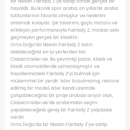
bir Nissan Fairlady Z’ye sahip olmak gerçek bir
hayaldir. Bu ikonik spor araba, on yıllardır araba
tutkunlarının favorisi olmuştur ve nedenini
anlamak kolaydır. Şık tasarımı, güçlü motoru ve
etkileyici performansıyla Fairlady Z, modası asla
geçmeyen gerçek bir klasiktir.
Orta Doğu’da Nissan Fairlady Z satın
alabileceğiniz en iyi yerlerden biri
Classictrader.ae. Bu çevrimiçi pazar, klasik ve
klasik otomobillerde uzmanlaşmıştır ve
hayallerinizdeki Fairlady Z’yi bulmak için
mükemmel bir yerdir. İster bozulmamış, restore
edilmiş bir model, ister kendi üzerinde
çalışabileceğiniz bir proje arabası arıyor olun,
Classictrader.ae’de aralarından seçim
yapabileceğiniz geniş bir Fairlady Z yelpazesi
vardır.
Orta Doğu’da bir Nissan Fairlady Z’ye sahip