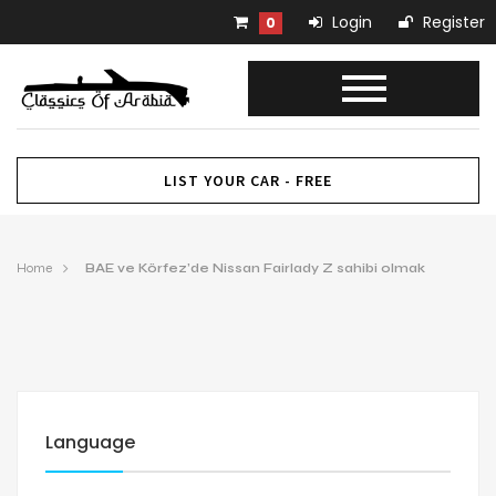
Login
Register
0
LIST YOUR CAR - FREE
Home
BAE ve Körfez’de Nissan Fairlady Z sahibi olmak
Language