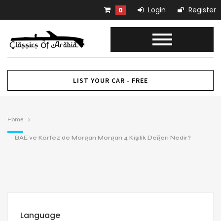
Login
Register
0
LIST YOUR CAR - FREE
Home
BAE ve Körfez’de Morgan Morgan 4 Kişilik Değeri Nedir?
Language