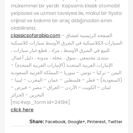
mükemmel bir yerdir. Kapsamlı klasik otomobil
yelpazesi ve uzman tavsiyesi ile, makul bir fiyata
orijinal ve bakımlı bir araç aldığınızdan emin
olabilirsiniz.
classicsofarabia.com
– الصفحة الرئيسية لعشاق
السيارات الكلاسيكية في الشرق الأوسط سيارات كلاسيكية
للبيع في الشرق الأوسط ، مزاد ، قطع غيار سيارات ،
منتدى مجتمعي ، سوق ، مجلة ، مدونة ، دليل أعمال.
الإمارات العربية المتحدة (الإمارات العربية المتحدة) –
اليمن – تركيا – تونس – سوريا – المملكة العربية السعودية
(السعودية) – قطر – فلسطين – عمان – المغرب – ليبيا –
لبنان – الكويت – الأردن – العراق – مصر – قبرص –
البحرين – الجزائر
[mc4wp_form id=24194]
click here
Facebook,
Google+,
Pinterest,
Twitter
Share: