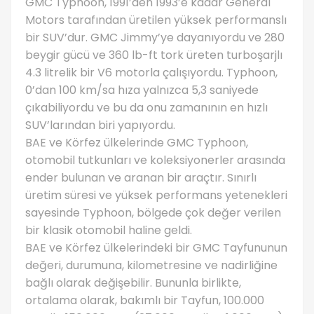
GMC Typhoon, 1991’den 1993’e kadar General
Motors tarafından üretilen yüksek performanslı
bir SUV’dur. GMC Jimmy’ye dayanıyordu ve 280
beygir gücü ve 360 ​​lb-ft tork üreten turboşarjlı
4.3 litrelik bir V6 motorla çalışıyordu. Typhoon,
0’dan 100 km/sa hıza yalnızca 5,3 saniyede
çıkabiliyordu ve bu da onu zamanının en hızlı
SUV’larından biri yapıyordu.
BAE ve Körfez ülkelerinde GMC Typhoon,
otomobil tutkunları ve koleksiyonerler arasında
ender bulunan ve aranan bir araçtır. Sınırlı
üretim süresi ve yüksek performans yetenekleri
sayesinde Typhoon, bölgede çok değer verilen
bir klasik otomobil haline geldi.
BAE ve Körfez ülkelerindeki bir GMC Tayfununun
değeri, durumuna, kilometresine ve nadirliğine
bağlı olarak değişebilir. Bununla birlikte,
ortalama olarak, bakımlı bir Tayfun, 100.000