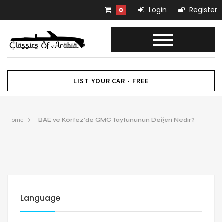
Login
Register
0
LIST YOUR CAR - FREE
Home
BAE ve Körfez’de GMC Tayfununun Değeri Nedir?
Language