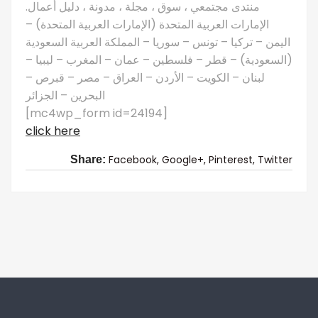
منتدى مجتمعي ، سوق ، مجلة ، مدونة ، دليل أعمال.
الإمارات العربية المتحدة (الإمارات العربية المتحدة) –
اليمن – تركيا – تونس – سوريا – المملكة العربية السعودية
(السعودية) – قطر – فلسطين – عمان – المغرب – ليبيا –
لبنان – الكويت – الأردن – العراق – مصر – قبرص –
البحرين – الجزائر
[mc4wp_form id=24194]
click here
Facebook,
Google+,
Pinterest,
Twitter
Share: