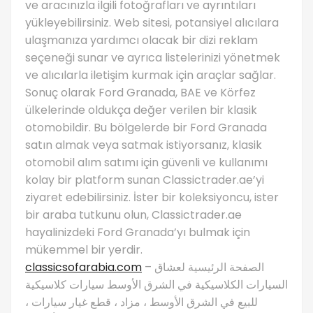
ve aracınızla ilgili fotoğrafları ve ayrıntıları
yükleyebilirsiniz. Web sitesi, potansiyel alıcılara
ulaşmanıza yardımcı olacak bir dizi reklam
seçeneği sunar ve ayrıca listelerinizi yönetmek
ve alıcılarla iletişim kurmak için araçlar sağlar.
Sonuç olarak Ford Granada, BAE ve Körfez
ülkelerinde oldukça değer verilen bir klasik
otomobildir. Bu bölgelerde bir Ford Granada
satın almak veya satmak istiyorsanız, klasik
otomobil alım satımı için güvenli ve kullanımı
kolay bir platform sunan Classictrader.ae’yi
ziyaret edebilirsiniz. İster bir koleksiyoncu, ister
bir araba tutkunu olun, Classictrader.ae
hayalinizdeki Ford Granada’yı bulmak için
mükemmel bir yerdir.
classicsofarabia.com
– الصفحة الرئيسية لعشاق
السيارات الكلاسيكية في الشرق الأوسط سيارات كلاسيكية
للبيع في الشرق الأوسط ، مزاد ، قطع غيار سيارات ،