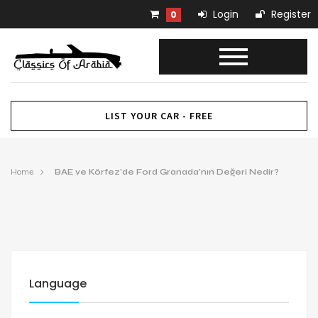
Login
Register
0
LIST YOUR CAR - FREE
Home
BAE ve Körfez’de Ford Granada’nın Değeri Nedir?
Language