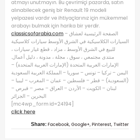
atmayı unutmayın. Bu çevrimiçi pazarda, satın
alınabilecek geniş bir Renault 19 modeli
yelpazesi vardır ve ihtiyaçlarınız için mükemmel
arabayı bulmak için harika bir yerdir.
classicsofarabia.com
– الصفحة الرئيسية لعشاق
السيارات الكلاسيكية في الشرق الأوسط سيارات كلاسيكية
للبيع في الشرق الأوسط ، مزاد ، قطع غيار سيارات ،
منتدى مجتمعي ، سوق ، مجلة ، مدونة ، دليل أعمال.
الإمارات العربية المتحدة (الإمارات العربية المتحدة) –
اليمن – تركيا – تونس – سوريا – المملكة العربية السعودية
(السعودية) – قطر – فلسطين – عمان – المغرب – ليبيا –
لبنان – الكويت – الأردن – العراق – مصر – قبرص –
البحرين – الجزائر
[mc4wp_form id=24194]
click here
Facebook,
Google+,
Pinterest,
Twitter
Share: