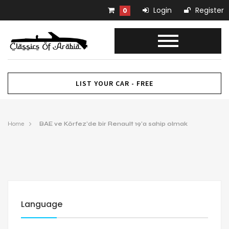
Login
Register
0
LIST YOUR CAR - FREE
Home
BAE ve Körfez’de bir Renault 19’a sahip olmak
Language