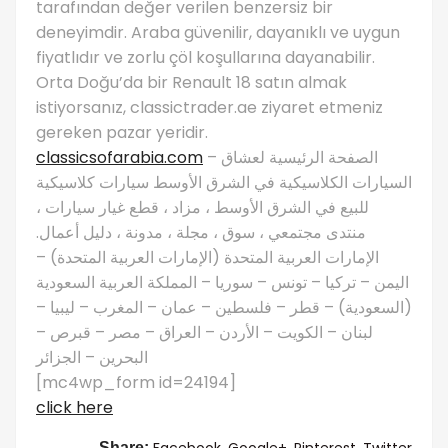
tarafından değer verilen benzersiz bir
deneyimdir. Araba güvenilir, dayanıklı ve uygun
fiyatlıdır ve zorlu çöl koşullarına dayanabilir.
Orta Doğu’da bir Renault 18 satın almak
istiyorsanız, classictrader.ae ziyaret etmeniz
gereken pazar yeridir.
classicsofarabia.com
– الصفحة الرئيسية لعشاق
السيارات الكلاسيكية في الشرق الأوسط سيارات كلاسيكية
للبيع في الشرق الأوسط ، مزاد ، قطع غيار سيارات ،
منتدى مجتمعي ، سوق ، مجلة ، مدونة ، دليل أعمال.
الإمارات العربية المتحدة (الإمارات العربية المتحدة) –
اليمن – تركيا – تونس – سوريا – المملكة العربية السعودية
(السعودية) – قطر – فلسطين – عمان – المغرب – ليبيا –
لبنان – الكويت – الأردن – العراق – مصر – قبرص –
البحرين – الجزائر
[mc4wp_form id=24194]
click here
Facebook,
Google+,
Pinterest,
Twitter
Share: