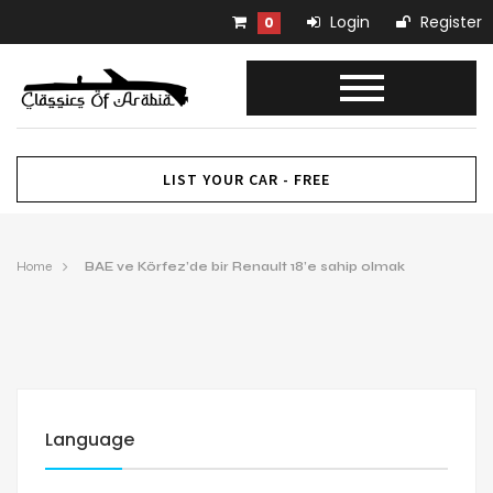
Login
Register
0
LIST YOUR CAR - FREE
Home
BAE ve Körfez’de bir Renault 18’e sahip olmak
Language