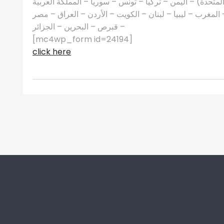
 المتحدة) – اليمن – تركيا – تونس – سوريا – المملكة العربية
مغرب – ليبيا – لبنان – الكويت – الأردن – العراق – مصر
– قبرص – البحرين – الجزائر
[mc4wp_form id=24194]
click here