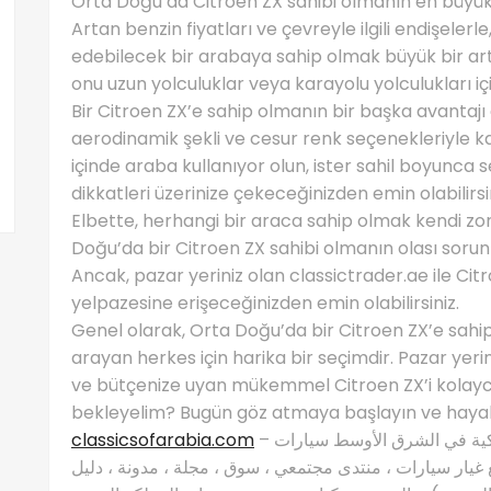
Orta Doğu’da Citroen ZX sahibi olmanın en büyük av
Artan benzin fiyatları ve çevreyle ilgili endişel
edebilecek bir arabaya sahip olmak büyük bir artı.
onu uzun yolculuklar veya karayolu yolculukları i
Bir Citroen ZX’e sahip olmanın bir başka avantajı
aerodinamik şekli ve cesur renk seçenekleriyle kal
içinde araba kullanıyor olun, ister sahil boyunca se
dikkatleri üzerinize çekeceğinizden emin olabilirsin
Elbette, herhangi bir araca sahip olmak kendi zor
Doğu’da bir Citroen ZX sahibi olmanın olası sorunl
Ancak, pazar yeriniz olan classictrader.ae ile Citr
yelpazesine erişeceğinizden emin olabilirsiniz.
Genel olarak, Orta Doğu’da bir Citroen ZX’e sahip 
arayan herkes için harika bir seçimdir. Pazar yerini
ve bütçenize uyan mükemmel Citroen ZX’i kolayca
bekleyelim? Bugün göz atmaya başlayın ve hayali
classicsofarabia.com
– الصفحة الرئيسية لعشاق السيارات الكلاسيكية في الشرق الأوسط سيارات
غيار سيارات ، منتدى مجتمعي ، سوق ، مجلة ، مدونة ، دليل