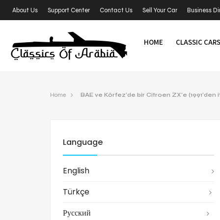
About Us
Support Center
Contact Us
Sell Your Car
Business Di
HOME
CLASSIC CAR
Home
BAE ve Körfez’de bir Citroen ZX’e (1991’den 
Language
English
Türkçe
Русский