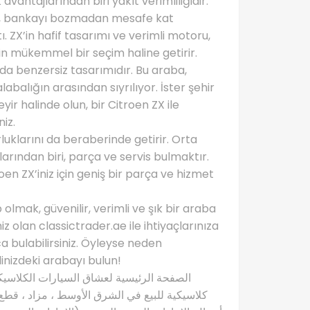
antajlarından biri yakıt verimliliğidir.
erle, bankayı bozmadan mesafe kat
 ZX’in hafif tasarımı ve verimli motoru,
çin mükemmel bir seçim haline getirir.
 da benzersiz tasarımıdır. Bu araba,
abalığın arasından sıyrılıyor. İster şehir
yir halinde olun, bir Citroen ZX ile
iz.
luklarını da beraberinde getirir. Orta
arından biri, parça ve servis bulmaktır.
oen ZX’iniz için geniş bir parça ve hizmet
olmak, güvenilir, verimli ve şık bir araba
z olan classictrader.ae ile ihtiyaçlarınıza
 bulabilirsiniz. Öyleyse neden
nizdeki arabayı bulun!
كلاسيكية للبيع في الشرق الأوسط ، مزاد ، قطع 