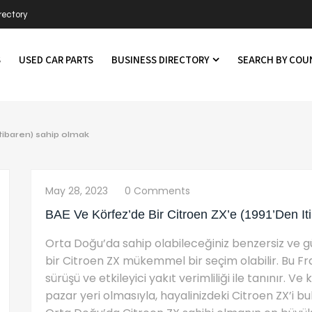
rectory
S
USED CAR PARTS
BUSINESS DIRECTORY
SEARCH BY CO
itibaren) sahip olmak
May 28, 2023
0 Comments
BAE Ve Körfez’de Bir Citroen ZX’e (1991’den I
Orta Doğu’da sahip olabileceğiniz benzersiz ve gü
bir Citroen ZX mükemmel bir seçim olabilir. Bu Fr
sürüşü ve etkileyici yakıt verimliliği ile tanınır. Ve
pazar yeri olmasıyla, hayalinizdeki Citroen ZX’i 