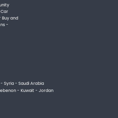
unity
 Car
r Buy and
ons -
- Syria - Saudi Arabia
Lebenon - Kuwait - Jordan