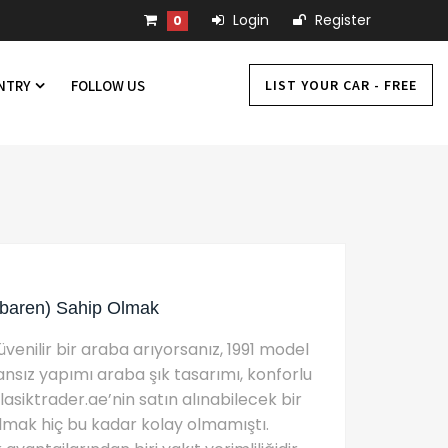
Login
Register
0
LIST YOUR CAR - FREE
UNTRY
FOLLOW US
tibaren) Sahip Olmak
venilir bir araba arıyorsanız, 1991 model
ansız yapımı araba şık tasarımı, konforlu
 klasiktrader.ae’nin satın alınabilecek bir
bulmak hiç bu kadar kolay olmamıştı.